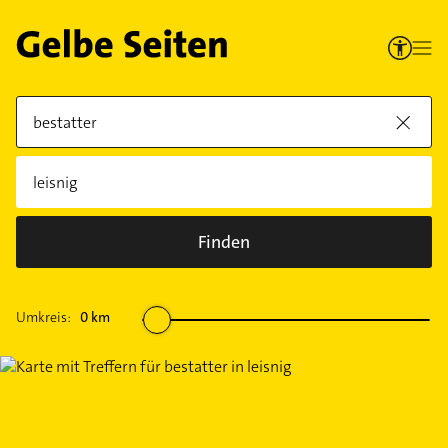
Finden
Umkreis:
0
km