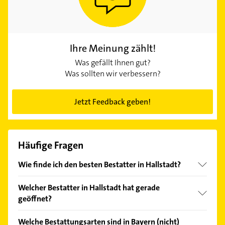
Ihre Meinung zählt!
Was gefällt Ihnen gut?
Was sollten wir verbessern?
Jetzt Feedback geben!
Häufige Fragen
Wie finde ich den besten Bestatter in Hallstadt?
Vergleichen Sie alle Anbieter anhand echter
Welcher Bestatter in Hallstadt hat gerade
Kundenmeinungen und profitieren Sie von den
geöffnet?
Empfehlungen. Die Suchergebnisse können Sie sich
einfach nach
Bewertungen
sortiert anzeigen lassen.
Im Anbieter-Bereich finden Sie alle
Öffnungszeiten
.
Welche Bestattungsarten sind in Bayern (nicht)