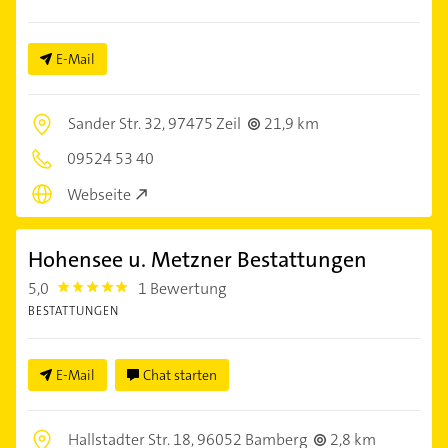
E-Mail
Sander Str. 32,
97475 Zeil
21,9 km
09524 53 40
Webseite
Hohensee u. Metzner Bestattungen
5,0
1 Bewertung
5.0
BESTATTUNGEN
E-Mail
Chat starten
Hallstadter Str. 18,
96052 Bamberg
2,8 km