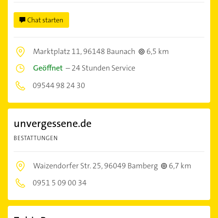
Chat starten
Marktplatz 11,
96148 Baunach
6,5 km
Geöffnet
–
24 Stunden Service
09544 98 24 30
unvergessene.de
BESTATTUNGEN
Waizendorfer Str. 25,
96049 Bamberg
6,7 km
0951 5 09 00 34