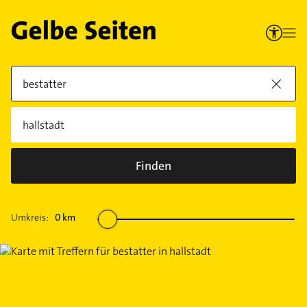
Finden
Umkreis:
0
km