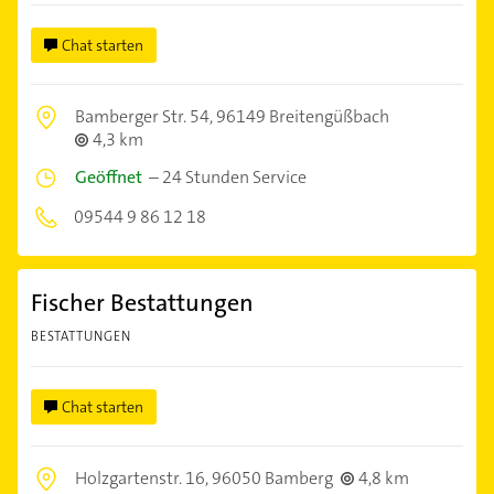
Chat starten
Bamberger Str. 54,
96149 Breitengüßbach
4,3 km
Geöffnet
–
24 Stunden Service
09544 9 86 12 18
Fischer Bestattungen
BESTATTUNGEN
Chat starten
Holzgartenstr. 16,
96050 Bamberg
4,8 km