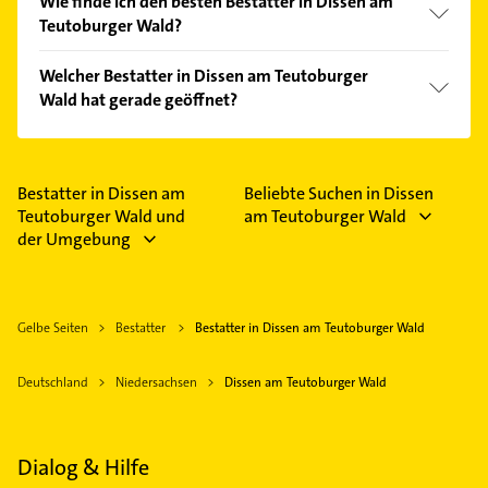
Wie finde ich den besten Bestatter in Dissen am
Teutoburger Wald?
Vergleichen Sie alle Anbieter anhand echter
Welcher Bestatter in Dissen am Teutoburger
Kundenmeinungen und profitieren Sie von den
Wald hat gerade geöffnet?
Empfehlungen. Die Suchergebnisse können Sie sich
einfach nach
Bewertungen
sortiert anzeigen lassen.
Im Anbieter-Bereich finden Sie alle
Öffnungszeiten
.
Bitte beachten Sie, dass diese an Sonn- und
Feiertagen abweichen können.
Bestatter in Dissen am
Beliebte Suchen in Dissen
Teutoburger Wald und
am Teutoburger Wald
der Umgebung
Gelbe Seiten
Bestatter
Bestatter in Dissen am Teutoburger Wald
Deutschland
Niedersachsen
Dissen am Teutoburger Wald
Dialog & Hilfe