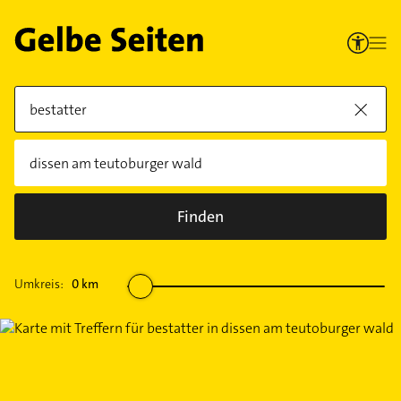
Finden
Umkreis:
0
km