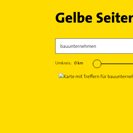
Umkreis:
0
km