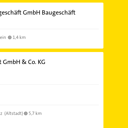
ugeschäft GmbH Baugeschäft
ein
1,4 km
rt GmbH & Co. KG
nz
(Altstadt)
5,7 km