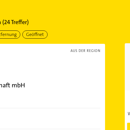
n
(
24
Treffer)
tfernung
Geöffnet
AUS DER REGION
chaft mbH
W