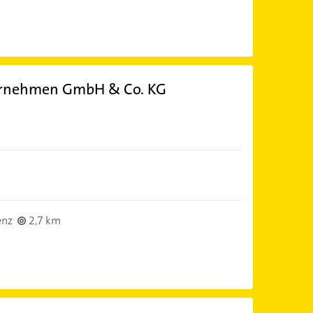
ernehmen GmbH & Co. KG
enz
2,7 km