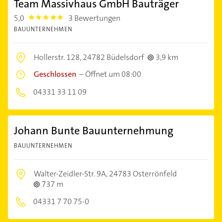
Team Massivhaus GmbH Bauträger
5,0
3 Bewertungen
5.0
BAUUNTERNEHMEN
Hollerstr. 128,
24782 Büdelsdorf
3,9 km
Geschlossen
–
Öffnet um 08:00
04331 33 11 09
Johann Bunte Bauunternehmung
BAUUNTERNEHMEN
Walter-Zeidler-Str. 9A,
24783 Osterrönfeld
737 m
04331 7 70 75-0