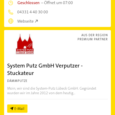
Geschlossen
–
Öffnet um 07:00
04331 4 40 30 00
Webseite
AUS DER REGION
PREMIUM PARTNER
System Putz GmbH Verputzer -
Stuckateur
DÄMMPUTZE
Moin, wir sind die System-Putz Lübeck GmbH. Gegründet
wurden wir im Jahre 2012 von dem heutig...
E-Mail