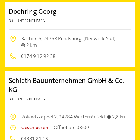
Doehring Georg
BAUUNTERNEHMEN
Bastion 6,
24768 Rendsburg
(Neuwerk-Süd)
2 km
0174 9 12 92 38
Schleth Bauunternehmen GmbH & Co.
KG
BAUUNTERNEHMEN
Rolandskoppel 2,
24784 Westerrönfeld
2,8 km
Geschlossen
–
Öffnet um 08:00
04331 81 18