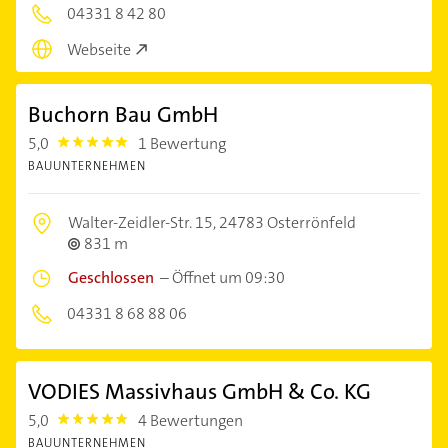
04331 8 42 80
Webseite
Buchorn Bau GmbH
5,0
1 Bewertung
5.0
BAUUNTERNEHMEN
Walter-Zeidler-Str. 15,
24783 Osterrönfeld
831 m
Geschlossen
–
Öffnet um 09:30
04331 8 68 88 06
VODIES Massivhaus GmbH & Co. KG
5,0
4 Bewertungen
5.0
BAUUNTERNEHMEN