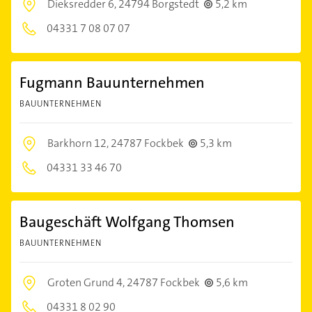
Dieksredder 6,
24794 Borgstedt
5,2 km
04331 7 08 07 07
Fugmann Bauunternehmen
BAUUNTERNEHMEN
Barkhorn 12,
24787 Fockbek
5,3 km
04331 33 46 70
Baugeschäft Wolfgang Thomsen
BAUUNTERNEHMEN
Groten Grund 4,
24787 Fockbek
5,6 km
04331 8 02 90