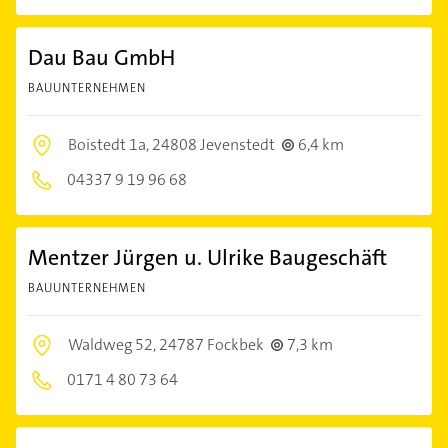
Dau Bau GmbH
BAUUNTERNEHMEN
Boistedt 1a,
24808 Jevenstedt
6,4 km
04337 9 19 96 68
Mentzer Jürgen u. Ulrike Baugeschäft
BAUUNTERNEHMEN
Waldweg 52,
24787 Fockbek
7,3 km
0171 4 80 73 64