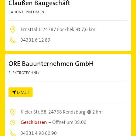
Claußen Baugeschäft
BAUUNTERNEHMEN
Ernsttal 1,
24787 Fockbek
7,6 km
04331 6 12 89
ORE Bauunternehmen GmbH
ELEKTROTECHNIK
E-Mail
Kieler Str. 58,
24768 Rendsburg
2 km
Geschlossen
–
Öffnet um 08:00
04331 4 98 60 90