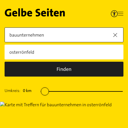
Finden
Umkreis:
0
km