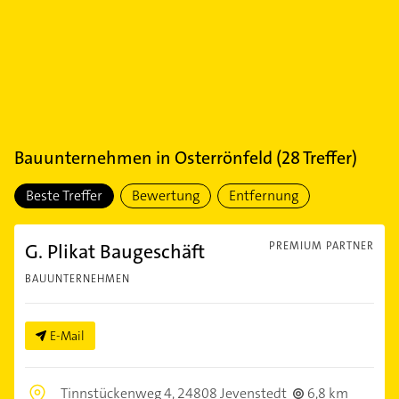
Bauunternehmen
in
Osterrönfeld
(
28
Treffer)
Beste Treffer
Bewertung
Entfernung
G. Plikat Baugeschäft
PREMIUM PARTNER
BAUUNTERNEHMEN
E-Mail
Tinnstückenweg 4,
24808 Jevenstedt
6,8 km