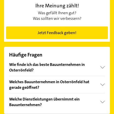
Ihre Meinung zählt!
Was gefällt Ihnen gut?
Was sollten wir verbessern?
Jetzt Feedback geben!
Häufige Fragen
Wie finde ich das beste Bauunternehmen in
Osterrönfeld?
Vergleichen Sie alle Anbieter anhand echter
Welches Bauunternehmen in Osterrönfeld hat
Kundenmeinungen und profitieren Sie von den
gerade geöffnet?
Empfehlungen. Die Suchergebnisse können Sie sich
einfach nach
Bewertungen
sortiert anzeigen lassen.
Im Anbieter-Bereich finden Sie alle
Öffnungszeiten
.
Welche Dienstleistungen übernimmt ein
Bitte beachten Sie, dass diese an Sonn- und
Bauunternehmen?
Feiertagen abweichen können.
Folgende Leistungen werden angeboten: Neubau,