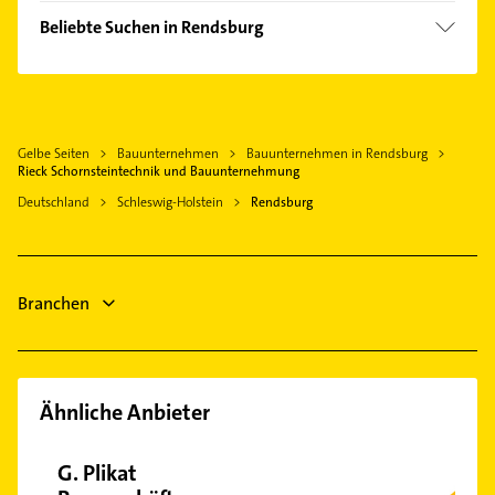
Büdelsdorf
Beliebte Suchen in Rendsburg
Fockbek
Dachdecker
Westerrönfeld
Heizung & Sanitär
Osterrönfeld
Lüftungsanlagen
Jevenstedt
Gelbe Seiten
Bauunternehmen
Bauunternehmen in Rendsburg
Heizungsbauer
Owschlag
Rieck Schornsteintechnik und Bauunternehmung
Heizungsfirmen
Kropp
Deutschland
Schleswig-Holstein
Rendsburg
Schreiner
Eckernförde
Klempner
Schleswig
Gasinstallateur
Hohenwestedt
Branchen
Sanitärinstallation
Kanalreinigung
Ähnliche Anbieter
G. Plikat