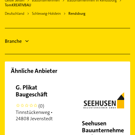
Gelbe Seiten
Bauunternehmen
Bauunternehmen in Rendsburg
Gebäudereinigung
Jevenstedt
TomKREATIVBAU
Immobilien
Kropp
Deutschland
Schleswig-Holstein
Rendsburg
Immobilienmakler
Eckernförde
Klempner
Schleswig
Gasinstallateur
Hanerau-Hademarschen
Branche
Sanitärinstallation
Gartenbau & Landschaftsbau
Ähnliche Anbieter
G. Plikat
Baugeschäft
(0)
0
Tinnstückenweg •
24808 Jevenstedt
Seehusen
Bauunternehmen