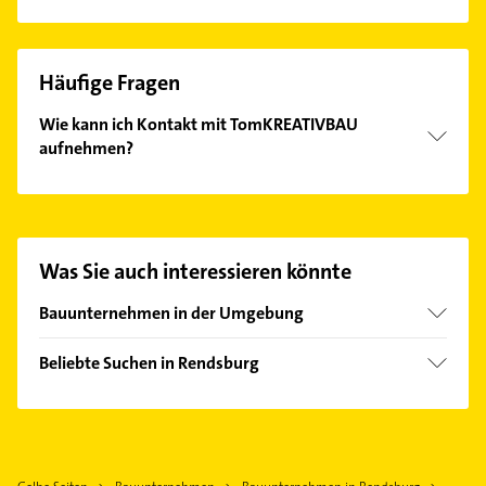
Häufige Fragen
Wie kann ich Kontakt mit TomKREATIVBAU
aufnehmen?
Es ist sehr einfach Kontakt mit TomKREATIVBAU
aufzunehmen. Einfach die passenden
Kontaktmöglichkeiten wie Adresse oder Mail in
unserem Kontaktdaten-Bereich auswählen. Hier
Was Sie auch interessieren könnte
finden Sie alle
Kontaktdaten
.
Bauunternehmen in der Umgebung
Fockbek
Beliebte Suchen in Rendsburg
Büdelsdorf
Schreiner
Westerrönfeld
Dachdecker
Osterrönfeld
Putzfrau
Owschlag