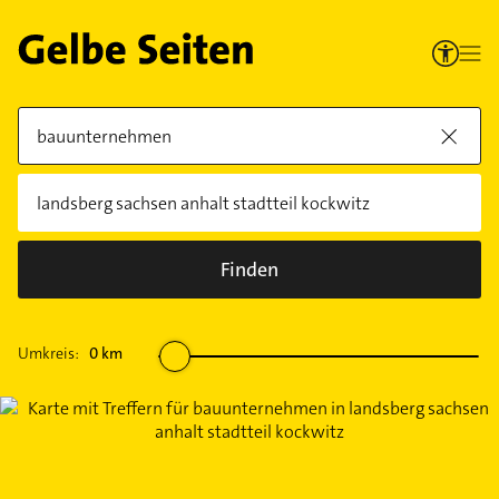
Finden
Umkreis:
0
km