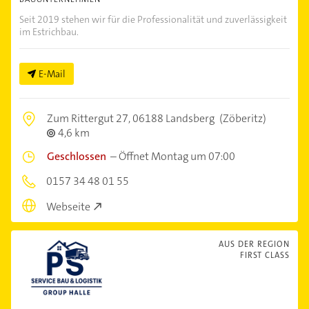
Seit 2019 stehen wir für die Professionalität und zuverlässigkeit
im Estrichbau.
E-Mail
Zum Rittergut 27,
06188 Landsberg
(Zöberitz)
4,6 km
Geschlossen
–
Öffnet Montag um 07:00
0157 34 48 01 55
Webseite
AUS DER REGION
FIRST CLASS