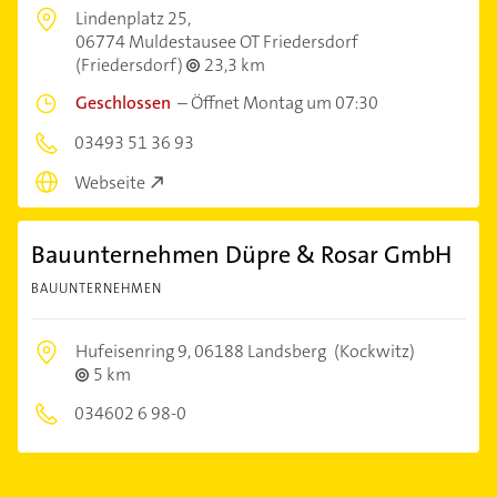
Lindenplatz 25,
06774 Muldestausee OT Friedersdorf
(Friedersdorf)
23,3 km
Geschlossen
–
Öffnet Montag um 07:30
03493 51 36 93
Webseite
Bauunternehmen Düpre & Rosar GmbH
BAUUNTERNEHMEN
Hufeisenring 9,
06188 Landsberg
(Kockwitz)
5 km
034602 6 98-0