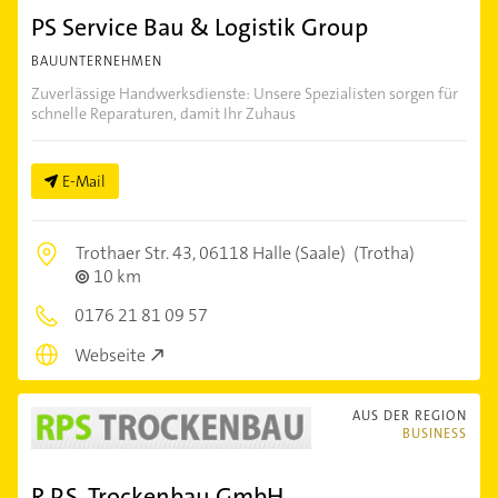
PS Service Bau & Logistik Group
BAUUNTERNEHMEN
Zuverlässige Handwerksdienste: Unsere Spezialisten sorgen für
schnelle Reparaturen, damit Ihr Zuhaus
E-Mail
Trothaer Str. 43,
06118 Halle (Saale)
(Trotha)
10 km
0176 21 81 09 57
Webseite
AUS DER REGION
BUSINESS
R.P.S. Trockenbau GmbH