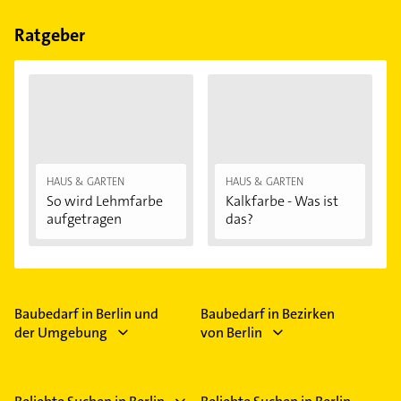
Bitte beachten Sie, dass diese an Sonn- und
Feiertagen abweichen können.
Ratgeber
HAUS & GARTEN
HAUS & GARTEN
So wird Lehmfarbe
Kalkfarbe - Was ist
aufgetragen
das?
Baubedarf in Berlin und
Baubedarf in Bezirken
der Umgebung
von Berlin