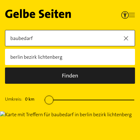
Finden
Umkreis:
0
km