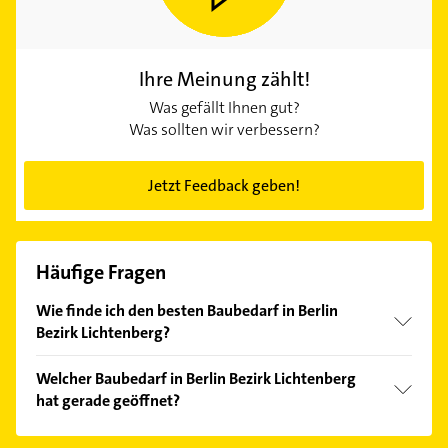
Ihre Meinung zählt!
Was gefällt Ihnen gut?
Was sollten wir verbessern?
Jetzt Feedback geben!
Häufige Fragen
Wie finde ich den besten Baubedarf in Berlin
Bezirk Lichtenberg?
Vergleichen Sie alle Anbieter anhand echter
Welcher Baubedarf in Berlin Bezirk Lichtenberg
Kundenmeinungen und profitieren Sie von den
hat gerade geöffnet?
Empfehlungen. Die Suchergebnisse können Sie sich
einfach nach
Bewertungen
sortiert anzeigen lassen.
Im Anbieter-Bereich finden Sie alle
Öffnungszeiten
.