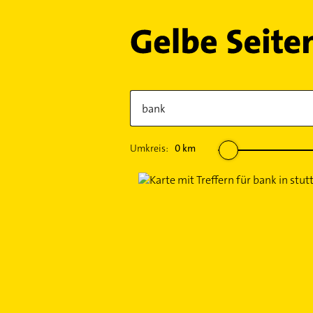
Umkreis:
0
km