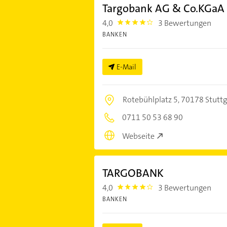
Targobank AG & Co.KGaA
4,0
3 Bewertungen
4.0
BANKEN
E-Mail
Rotebühlplatz 5,
70178 Stuttg
0711 50 53 68 90
Webseite
TARGOBANK
4,0
3 Bewertungen
4.0
BANKEN