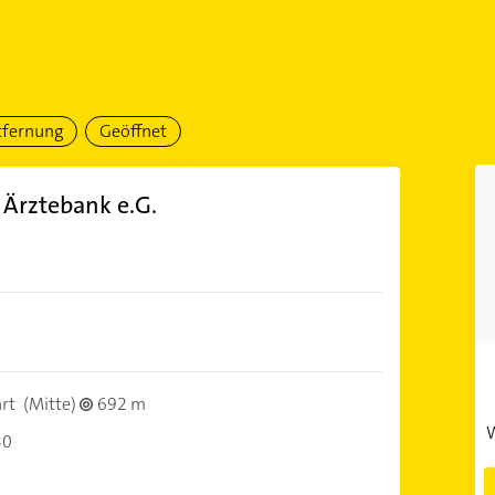
tfernung
Geöffnet
Ärztebank e.G.
rt
(Mitte)
692 m
W
30