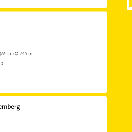
(Mitte)
245 m
00
temberg