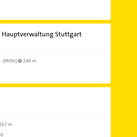
auptverwaltung Stuttgart
t
(Mitte)
246 m
267 m
00