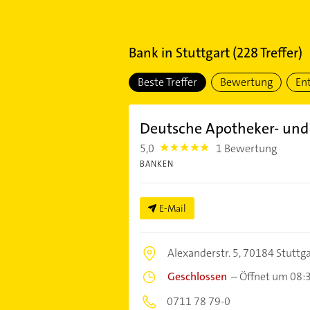
Bank
in
Stuttgart
(
228
Treffer)
Beste Treffer
Bewertung
En
Deutsche Apotheker- und 
5,0
1 Bewertung
5.0
BANKEN
E-Mail
Alexanderstr. 5,
70184 Stuttga
Geschlossen
–
Öffnet um 08:
0711 78 79-0