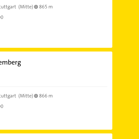
tuttgart
(Mitte)
865 m
00
temberg
tuttgart
(Mitte)
866 m
00