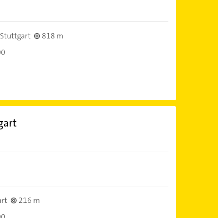
Stuttgart
818 m
00
gart
art
216 m
00