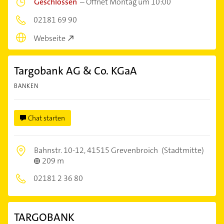
Geschlossen
–
Öffnet Montag um 10:00
02181 69 90
Webseite
Targobank AG & Co. KGaA
BANKEN
Chat starten
Bahnstr. 10-12,
41515 Grevenbroich
(Stadtmitte)
209 m
02181 2 36 80
TARGOBANK