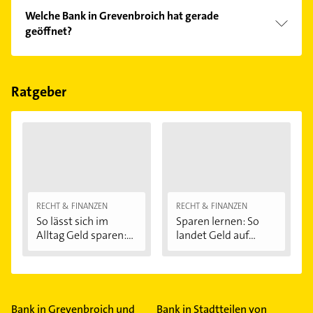
Vergleichen Sie alle Anbieter anhand echter
Welche Bank in Grevenbroich hat gerade
Kundenmeinungen und profitieren Sie von den
geöffnet?
Empfehlungen. Die Suchergebnisse können Sie sich
einfach nach
Bewertungen
sortiert anzeigen lassen.
Im Anbieter-Bereich finden Sie alle
Öffnungszeiten
.
Bitte beachten Sie, dass diese an Sonn- und
Feiertagen abweichen können.
Ratgeber
RECHT & FINANZEN
RECHT & FINANZEN
So lässt sich im
Sparen lernen: So
Alltag Geld sparen:...
landet Geld auf...
Bank in Grevenbroich und
Bank in Stadtteilen von