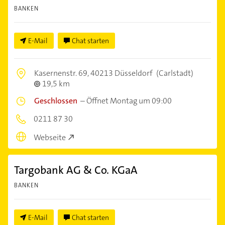
BANKEN
E-Mail
Chat starten
Kasernenstr. 69,
40213 Düsseldorf
(Carlstadt)
19,5 km
Geschlossen
–
Öffnet Montag um 09:00
0211 87 30
Webseite
Targobank AG & Co. KGaA
BANKEN
E-Mail
Chat starten