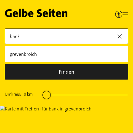
Finden
Umkreis:
0
km