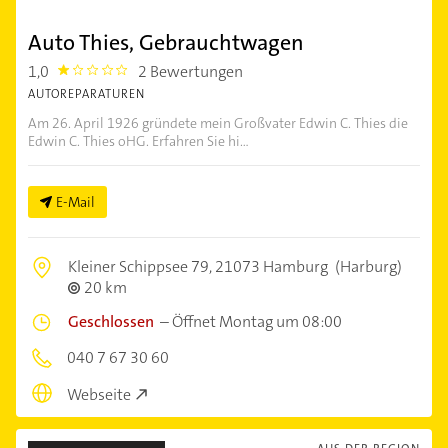
Auto Thies, Gebrauchtwagen
1,0
2 Bewertungen
1.0
AUTOREPARATUREN
Am 26. April 1926 gründete mein Großvater Edwin C. Thies die
Edwin C. Thies oHG. Erfahren Sie hi...
E-Mail
Kleiner Schippsee 79,
21073 Hamburg
(Harburg)
20 km
Geschlossen
–
Öffnet Montag um 08:00
040 7 67 30 60
Webseite