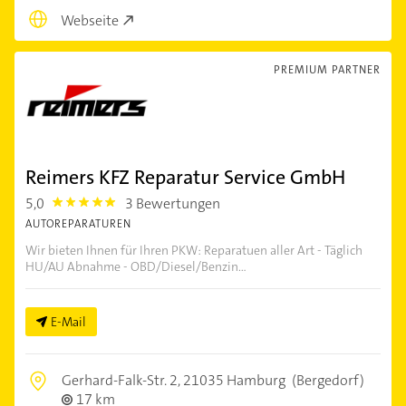
Webseite
PREMIUM PARTNER
Reimers KFZ Reparatur Service GmbH
5,0
3 Bewertungen
5.0
AUTOREPARATUREN
Wir bieten Ihnen für Ihren PKW: Reparatuen aller Art - Täglich
HU/AU Abnahme - OBD/Diesel/Benzin...
E-Mail
Gerhard-Falk-Str. 2,
21035 Hamburg
(Bergedorf)
17 km