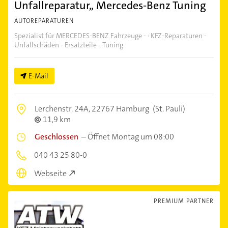
Unfallreparatur,, Mercedes-Benz Tuning
AUTOREPARATUREN
Spezialist für MERCEDES-BENZ Fahrzeuge - · KFZ-Reparaturen -
Unfallschäden - Ersatzteile - Tuning
E-Mail
Lerchenstr. 24A,
22767 Hamburg
(St. Pauli)
11,9 km
Geschlossen
–
Öffnet Montag um 08:00
040 43 25 80-0
Webseite
PREMIUM PARTNER