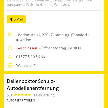
Werkstatt 14 GmbH steht für Qualität, Zuverlässigkeit und
transparente Preise in Hamburg Wandsbek...
E-Mail
Usedomstr. 14,
22047 Hamburg
(Tonndorf)
4,5 km
Geschlossen
–
Öffnet Montag um 08:00
01577 5 10 56 60
Webseite
Dellendoktor Schulz-
Autodellenentfernung
5,0
1 Bewertung
5.0
AUTOREPARATUREN