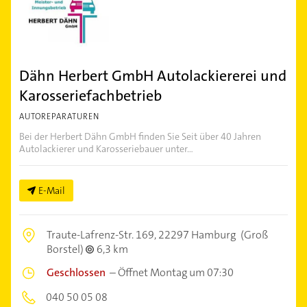
Dähn Herbert GmbH Autolackiererei und
Karosseriefachbetrieb
AUTOREPARATUREN
Bei der Herbert Dähn GmbH finden Sie Seit über 40 Jahren
Autolackierer und Karosseriebauer unter...
E-Mail
Traute-Lafrenz-Str. 169,
22297 Hamburg
(Groß
Borstel)
6,3 km
Geschlossen
–
Öffnet Montag um 07:30
040 50 05 08