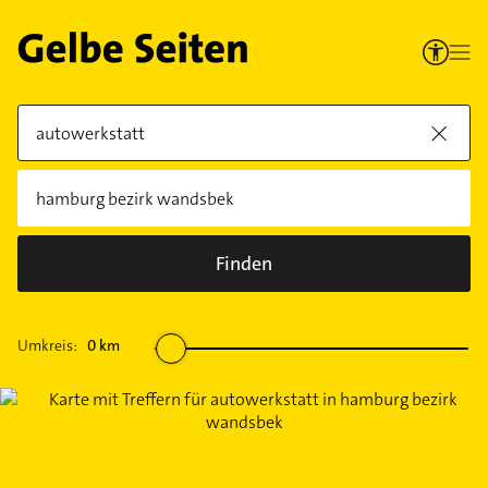
Finden
Umkreis:
0
km