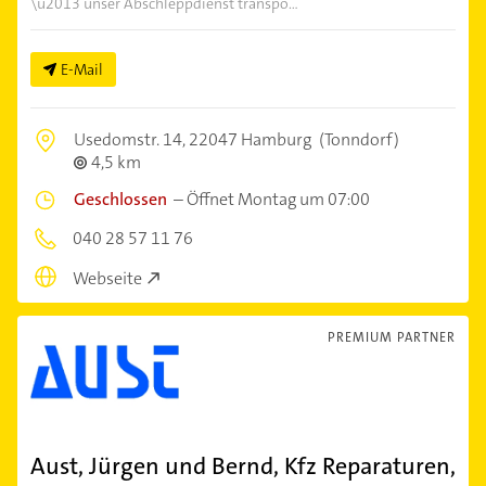
\u2013 unser Abschleppdienst transpo...
E-Mail
Usedomstr. 14,
22047 Hamburg
(Tonndorf)
4,5 km
Geschlossen
–
Öffnet Montag um 07:00
040 28 57 11 76
Webseite
PREMIUM PARTNER
Aust, Jürgen und Bernd, Kfz Reparaturen,