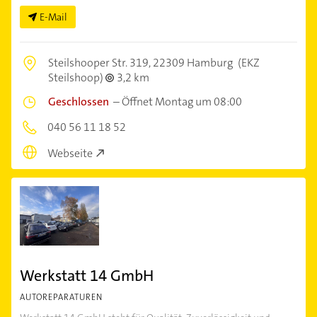
E-Mail
Steilshooper Str. 319,
22309 Hamburg
(EKZ
Steilshoop)
3,2 km
Geschlossen
–
Öffnet Montag um 08:00
040 56 11 18 52
Webseite
Werkstatt 14 GmbH
AUTOREPARATUREN