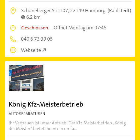
Schöneberger Str. 107,
22149 Hamburg
(Rahlstedt)
6,2 km
Geschlossen
–
Öffnet Montag um 07:45
040 6 73 39 05
Webseite
König Kfz-Meisterbetrieb
AUTOREPARATUREN
Ihr Vertrauen ist unser Antrieb! Der Kfz-Meisterbetrieb „König
der Meister“ bietet Ihnen ein umfa...