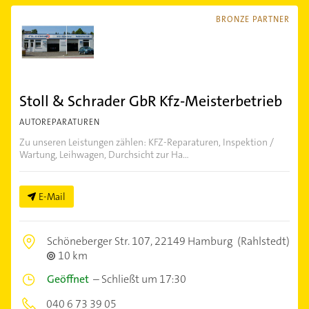
BRONZE PARTNER
Stoll & Schrader GbR Kfz-Meisterbetrieb
AUTOREPARATUREN
Zu unseren Leistungen zählen: KFZ-Reparaturen, Inspektion /
Wartung, Leihwagen, Durchsicht zur Ha...
E-Mail
Schöneberger Str. 107,
22149 Hamburg
(Rahlstedt)
10 km
Geöffnet
–
Schließt um 17:30
040 6 73 39 05