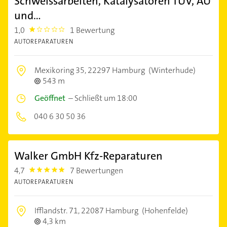
Schweissarbeiten, Katalysatoren TÜV, AU
und...
1,0
1 Bewertung
1.0
AUTOREPARATUREN
Mexikoring 35,
22297 Hamburg
(Winterhude)
543 m
Geöffnet
–
Schließt um 18:00
040 6 30 50 36
Walker GmbH Kfz-Reparaturen
4,7
7 Bewertungen
4.7000003
AUTOREPARATUREN
Ifflandstr. 71,
22087 Hamburg
(Hohenfelde)
4,3 km