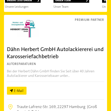
Unsere Leistungen
Unser Team
Unsere
PREMIUM PARTNER
Dähn Herbert GmbH Autolackiererei und
Karosseriefachbetrieb
AUTOREPARATUREN
Bei der Herbert Dähn GmbH finden Sie Seit über 40 Jahren
Autolackierer und Karosseriebauer unter...
E-Mail
Traute-Lafrenz-Str. 169,
22297 Hamburg
(Groß