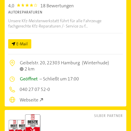
4,0
18 Bewertungen
4.0
AUTOREPARATUREN
Unsere Kfz-Meisterwerkstatt führt für alle Fahrzeuge
fachgerechte Kfz-Reparaturen /- Service zu f...
E-Mail
Geibelstr. 20,
22303 Hamburg
(Winterhude)
2 km
Geöffnet
–
Schließt um 17:00
040 27 07 52-0
Webseite
SILBER PARTNER