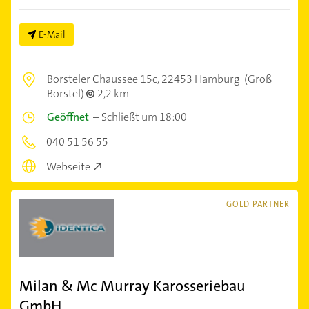
E-Mail
Borsteler Chaussee 15c,
22453 Hamburg
(Groß
Borstel)
2,2 km
Geöffnet
–
Schließt um 18:00
040 51 56 55
Webseite
GOLD PARTNER
Milan & Mc Murray Karosseriebau
GmbH