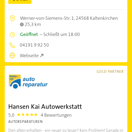
Werner-von-Siemens-Str. 1,
24568 Kaltenkirchen
25,3 km
Geöffnet
–
Schließt um 18:00
04191 9 92 50
Webseite
GOLD PARTNER
Hansen Kai Autowerkstatt
5,0
4 Bewertungen
5.0
AUTOREPARATUREN
Den alten erhalten - ein neuer zu teuer? Kein Problem! Gerade in