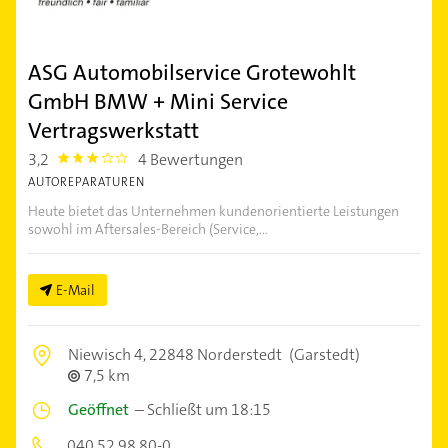
ASG Automobilservice Grotewohlt
GmbH BMW + Mini Service
Vertragswerkstatt
3,2
4 Bewertungen
3.2
AUTOREPARATUREN
Heute bietet das Unternehmen kundenorientierte Leistungen
sowohl im Aftersales-Bereich (Service,...
E-Mail
Niewisch 4,
22848 Norderstedt
(Garstedt)
7,5 km
Geöffnet
–
Schließt um 18:15
040 52 98 80-0