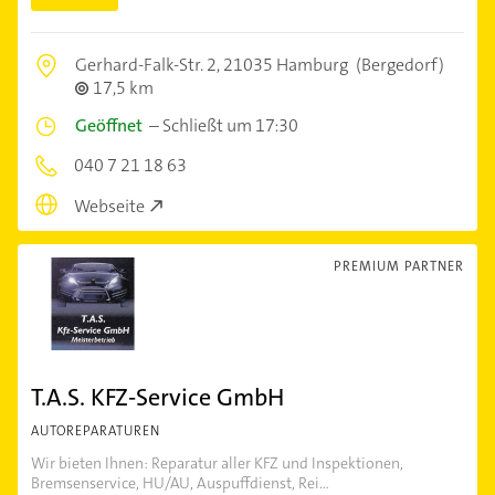
Gerhard-Falk-Str. 2,
21035 Hamburg
(Bergedorf)
17,5 km
Geöffnet
–
Schließt um 17:30
040 7 21 18 63
Webseite
PREMIUM PARTNER
T.A.S. KFZ-Service GmbH
AUTOREPARATUREN
Wir bieten Ihnen: Reparatur aller KFZ und Inspektionen,
Bremsenservice, HU/AU, Auspuffdienst, Rei...