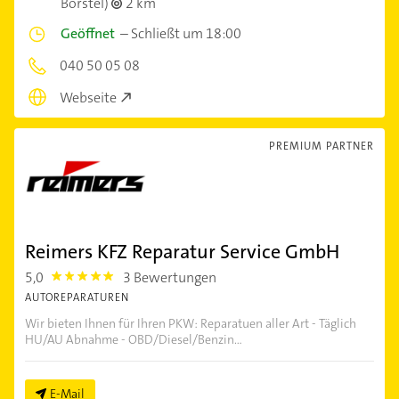
Borstel)
2 km
Geöffnet
–
Schließt um 18:00
040 50 05 08
Webseite
PREMIUM PARTNER
Reimers KFZ Reparatur Service GmbH
5,0
3 Bewertungen
5.0
AUTOREPARATUREN
Wir bieten Ihnen für Ihren PKW: Reparatuen aller Art - Täglich
HU/AU Abnahme - OBD/Diesel/Benzin...
E-Mail