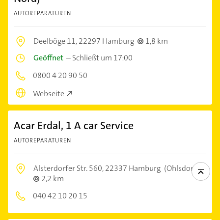
AUTOREPARATUREN
Deelböge 11,
22297 Hamburg
1,8 km
Geöffnet
–
Schließt um 17:00
0800 4 20 90 50
Webseite
Acar Erdal, 1 A car Service
AUTOREPARATUREN
Alsterdorfer Str. 560,
22337 Hamburg
(Ohlsdorf)
2,2 km
040 42 10 20 15