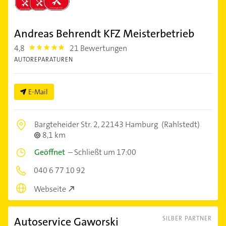
Andreas Behrendt KFZ Meisterbetrieb
4,8
21 Bewertungen
4.8
AUTOREPARATUREN
E-Mail
Bargteheider Str. 2,
22143 Hamburg
(Rahlstedt)
8,1 km
Geöffnet
–
Schließt um 17:00
040 6 77 10 92
Webseite
Autoservice Gaworski
SILBER PARTNER