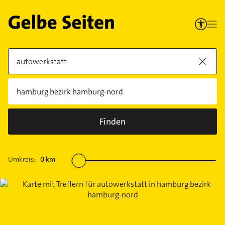
Finden
Umkreis:
0
km