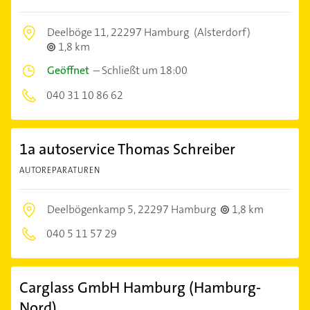
Deelböge 11,
22297 Hamburg
(Alsterdorf)
1,8 km
Geöffnet
–
Schließt um 18:00
040 31 10 86 62
1a autoservice Thomas Schreiber
AUTOREPARATUREN
Deelbögenkamp 5,
22297 Hamburg
1,8 km
040 5 11 57 29
Carglass GmbH Hamburg (Hamburg-
Nord)