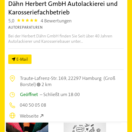
Dähn Herbert GmbH Autolackierei und
Karosseriefachbetrieb
5,0
4 Bewertungen
5.0
AUTOREPARATUREN
Bei der Herbert Dähn GmbH finden Sie Seit über 40 Jahren
Autolackierer und Karosseriebauer unter...
E-Mail
Traute-Lafrenz-Str. 169,
22297 Hamburg
(Groß
Borstel)
2 km
Geöffnet
–
Schließt um 18:00
040 50 05 08
Webseite