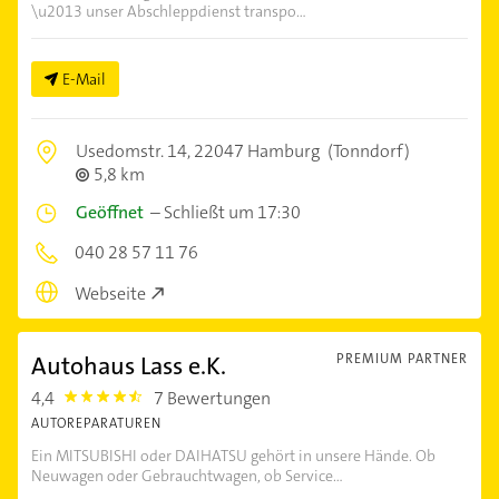
\u2013 unser Abschleppdienst transpo...
E-Mail
Usedomstr. 14,
22047 Hamburg
(Tonndorf)
5,8 km
Geöffnet
–
Schließt um 17:30
040 28 57 11 76
Webseite
Autohaus Lass e.K.
PREMIUM PARTNER
4,4
7 Bewertungen
4.4
AUTOREPARATUREN
Ein MITSUBISHI oder DAIHATSU gehört in unsere Hände. Ob
Neuwagen oder Gebrauchtwagen, ob Service...