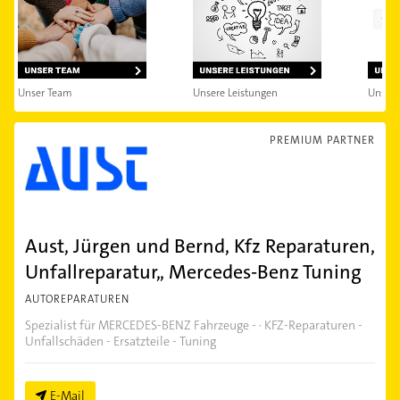
Unser Team
Unsere Leistungen
Unsere
PREMIUM PARTNER
Aust, Jürgen und Bernd, Kfz Reparaturen,
Unfallreparatur,, Mercedes-Benz Tuning
AUTOREPARATUREN
Spezialist für MERCEDES-BENZ Fahrzeuge - · KFZ-Reparaturen -
Unfallschäden - Ersatzteile - Tuning
E-Mail