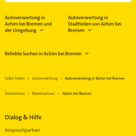
Im Anbieter-Bereich finden Sie alle
Öffnungszeiten
.
Bitte beachten Sie, dass diese an Sonn- und
Feiertagen abweichen können.
Autoverwertung in
Autoverwertung in
Achim bei Bremen und
Stadtteilen von Achim bei
der Umgebung
Bremen
Beliebte Suchen in Achim bei Bremen
Gelbe Seiten
Autoverwertung
Autoverwertung in Achim bei Bremen
Deutschland
Niedersachsen
Achim bei Bremen
Dialog & Hilfe
Ansprechpartner