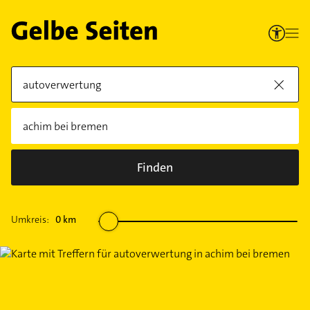
Finden
Umkreis:
0
km