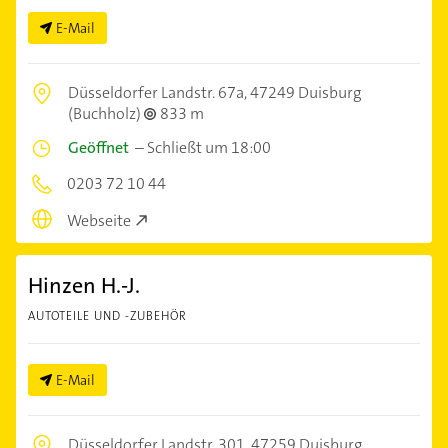
E-Mail
Düsseldorfer Landstr. 67a,
47249 Duisburg
(Buchholz)
833 m
Geöffnet
–
Schließt um 18:00
0203 72 10 44
Webseite
Hinzen H.-J.
AUTOTEILE UND -ZUBEHÖR
E-Mail
Düsseldorfer Landstr. 301,
47259 Duisburg