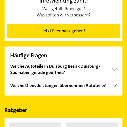
Ihre Meinung zählt!
Was gefällt Ihnen gut?
Was sollten wir verbessern?
Jetzt Feedback geben!
Häufige Fragen
Welche Autoteile in Duisburg Bezirk Duisburg-
Süd haben gerade geöffnet?
Im Anbieter-Bereich finden Sie alle
Öffnungszeiten
.
Welche Dienstleistungen übernehmen Autoteile?
Bitte beachten Sie, dass diese an Sonn- und
Feiertagen abweichen können.
Folgende Leistungen werden angeboten:
Internetshopping.
Ratgeber