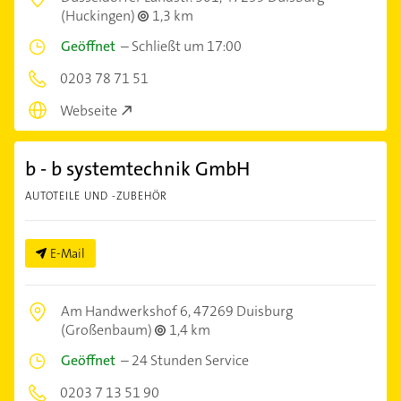
(Huckingen)
1,3 km
Geöffnet
–
Schließt um 17:00
0203 78 71 51
Webseite
b - b systemtechnik GmbH
AUTOTEILE UND -ZUBEHÖR
E-Mail
Am Handwerkshof 6,
47269 Duisburg
(Großenbaum)
1,4 km
Geöffnet
–
24 Stunden Service
0203 7 13 51 90