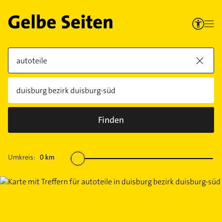
Finden
Umkreis:
0
km