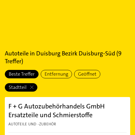
Autoteile
in
Duisburg Bezirk Duisburg-Süd
(
9
Treffer)
Beste Treffer
Entfernung
Geöffnet
Stadtteil
F + G Autozubehörhandels GmbH
Ersatzteile und Schmierstoffe
AUTOTEILE UND -ZUBEHÖR