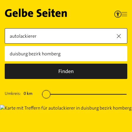
Finden
Umkreis:
0
km