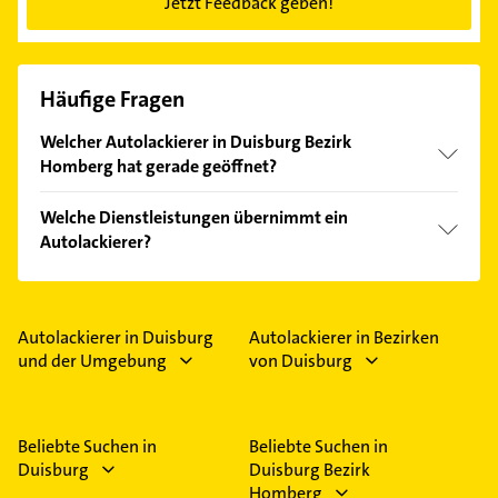
Jetzt Feedback geben!
Häufige Fragen
Welcher Autolackierer in Duisburg Bezirk
Homberg hat gerade geöffnet?
Im Anbieter-Bereich finden Sie alle
Öffnungszeiten
.
Welche Dienstleistungen übernimmt ein
Bitte beachten Sie, dass diese an Sonn- und
Autolackierer?
Feiertagen abweichen können.
Folgende Leistungen werden angeboten:
Autolackierung, Lackschädenbeseitigung und
Sonderlackierung.
Autolackierer in Duisburg
Autolackierer in Bezirken
und der Umgebung
von Duisburg
Beliebte Suchen in
Beliebte Suchen in
Duisburg
Duisburg Bezirk
Homberg