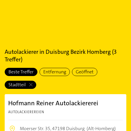
Autolackierer
in
Duisburg Bezirk Homberg
(
3
Treffer)
Beste Treffer
Entfernung
Geöffnet
Stadtteil
Hofmann Reiner Autolackiererei
AUTOLACKIEREREIEN
Moerser Str. 35,
47198 Duisburg
(Alt-Homberg)