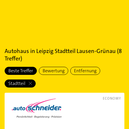
Autohaus
in
Leipzig Stadtteil Lausen-Grünau
(
8
Treffer)
Beste Treffer
Bewertung
Entfernung
Stadtteil
ECONOMY