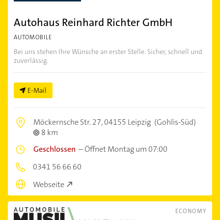
Autohaus Reinhard Richter GmbH
AUTOMOBILE
Bei uns stehen Ihre Wünsche an erster Stelle. Sicher, schnell und
zuverlässig.
E-Mail
Möckernsche Str. 27,
04155 Leipzig
(Gohlis-Süd)
8 km
Geschlossen
–
Öffnet Montag um 07:00
0341 56 66 60
Webseite
ECONOMY