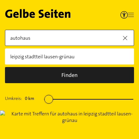
Finden
Umkreis:
0
km