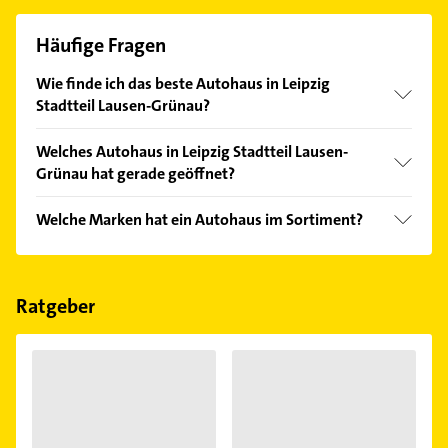
Häufige Fragen
Wie finde ich das beste Autohaus in Leipzig
Stadtteil Lausen-Grünau?
Vergleichen Sie alle Anbieter anhand echter
Welches Autohaus in Leipzig Stadtteil Lausen-
Kundenmeinungen und profitieren Sie von den
Grünau hat gerade geöffnet?
Empfehlungen. Die Suchergebnisse können Sie sich
einfach nach
Bewertungen
sortiert anzeigen lassen.
Im Anbieter-Bereich finden Sie alle
Öffnungszeiten
.
Welche Marken hat ein Autohaus im Sortiment?
Bitte beachten Sie, dass diese an Sonn- und
Feiertagen abweichen können.
Das Autohaus verkauft Marken wie Ford.
Ratgeber