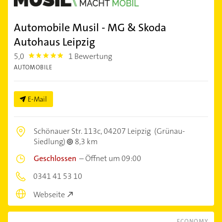
Automobile Musil - MG & Skoda
Autohaus Leipzig
5,0
1 Bewertung
5.0
AUTOMOBILE
E-Mail
Schönauer Str. 113c,
04207 Leipzig
(Grünau-
Siedlung)
8,3 km
Geschlossen
–
Öffnet um 09:00
0341 41 53 10
Webseite
ECONOMY