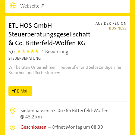
Webseite
ETL HOS GmbH
AUS DER REGION
BUSINESS
Steuerberatungsgesellschaft
& Co. Bitterfeld-Wolfen KG
5,0
1 Bewertung
5.0
STEUERBERATUNG
Wir beraten Unternehmen, Freiberufler und Selbständige aller
Branchen und Rechtsformen!
E-Mail
Siebenhausen 63,
06766 Bitterfeld-Wolfen
45,2 km
Geschlossen
–
Öffnet Montag um 08:30