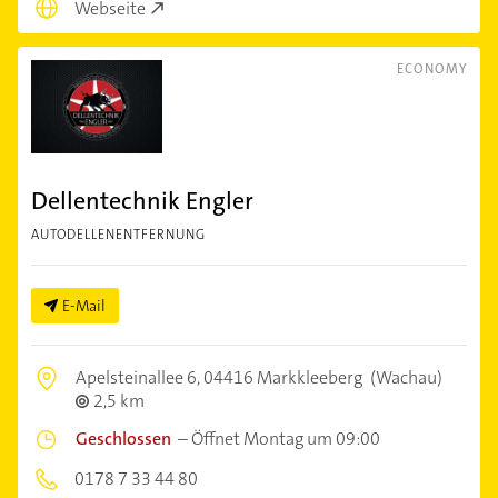
Webseite
ECONOMY
Dellentechnik Engler
AUTODELLENENTFERNUNG
E-Mail
Apelsteinallee 6,
04416 Markkleeberg
(Wachau)
2,5 km
Geschlossen
–
Öffnet Montag um 09:00
0178 7 33 44 80