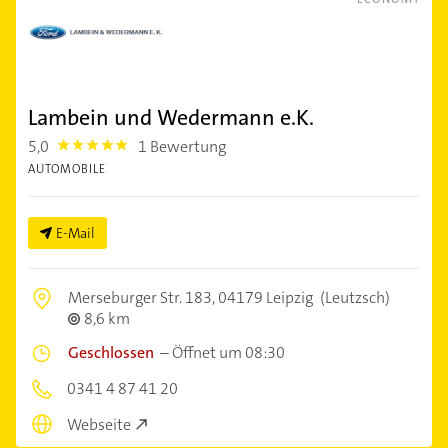
Lambein und Wedermann e.K.
5,0
1 Bewertung
5.0
AUTOMOBILE
E-Mail
Merseburger Str. 183,
04179 Leipzig
(Leutzsch)
8,6 km
Geschlossen
–
Öffnet um 08:30
0341 4 87 41 20
Webseite