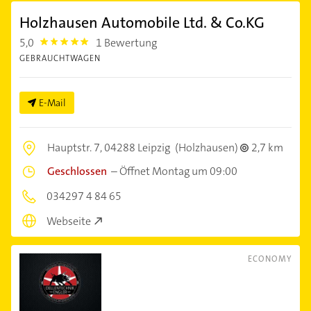
Holzhausen Automobile Ltd. & Co.KG
5,0
1 Bewertung
5.0
GEBRAUCHTWAGEN
E-Mail
Hauptstr. 7,
04288 Leipzig
(Holzhausen)
2,7 km
Geschlossen
–
Öffnet Montag um 09:00
034297 4 84 65
Webseite
ECONOMY