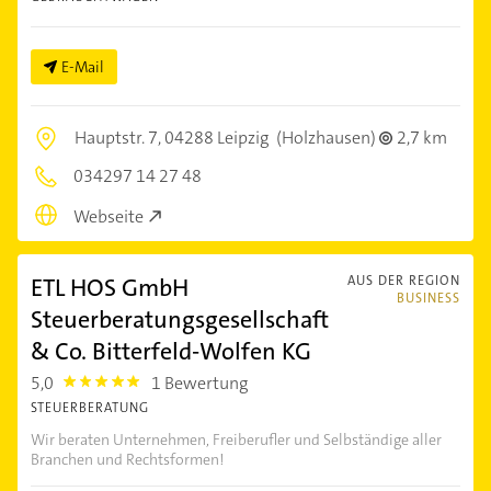
E-Mail
Hauptstr. 7,
04288 Leipzig
(Holzhausen)
2,7 km
034297 14 27 48
Webseite
ETL HOS GmbH
AUS DER REGION
BUSINESS
Steuerberatungsgesellschaft
& Co. Bitterfeld-Wolfen KG
5,0
1 Bewertung
5.0
STEUERBERATUNG
Wir beraten Unternehmen, Freiberufler und Selbständige aller
Branchen und Rechtsformen!