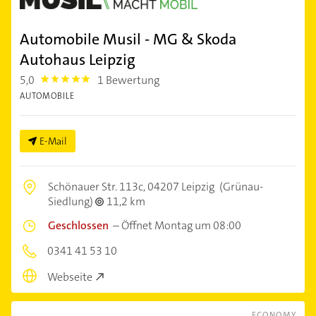
Automobile Musil - MG & Skoda
Autohaus Leipzig
5,0
1 Bewertung
5.0
AUTOMOBILE
E-Mail
Schönauer Str. 113c,
04207 Leipzig
(Grünau-
Siedlung)
11,2 km
Geschlossen
–
Öffnet Montag um 08:00
0341 41 53 10
Webseite
ECONOMY