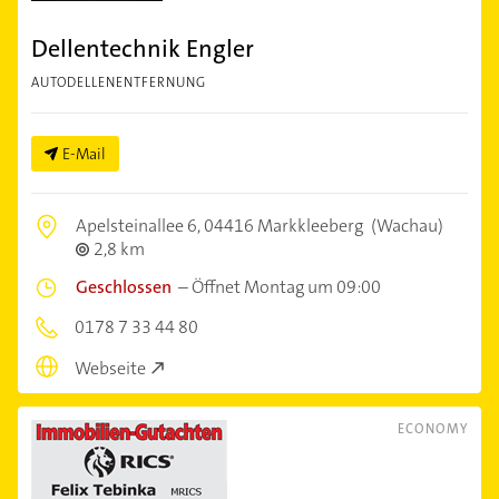
Dellentechnik Engler
AUTODELLENENTFERNUNG
E-Mail
Apelsteinallee 6,
04416 Markkleeberg
(Wachau)
2,8 km
Geschlossen
–
Öffnet Montag um 09:00
0178 7 33 44 80
Webseite
ECONOMY