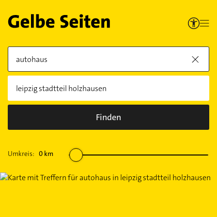
Finden
Umkreis:
0
km