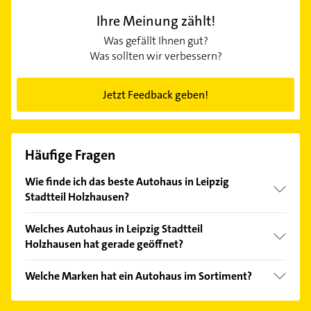
Ihre Meinung zählt!
Was gefällt Ihnen gut?
Was sollten wir verbessern?
Jetzt Feedback geben!
Häufige Fragen
Wie finde ich das beste Autohaus in Leipzig
Stadtteil Holzhausen?
Vergleichen Sie alle Anbieter anhand echter
Welches Autohaus in Leipzig Stadtteil
Kundenmeinungen und profitieren Sie von den
Holzhausen hat gerade geöffnet?
Empfehlungen. Die Suchergebnisse können Sie sich
einfach nach
Bewertungen
sortiert anzeigen lassen.
Im Anbieter-Bereich finden Sie alle
Öffnungszeiten
.
Welche Marken hat ein Autohaus im Sortiment?
Bitte beachten Sie, dass diese an Sonn- und
Feiertagen abweichen können.
Das Autohaus verkauft Marken wie Ford.