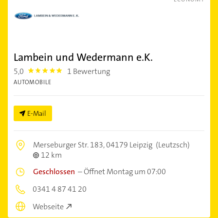
Lambein und Wedermann e.K.
5,0
1 Bewertung
5.0
AUTOMOBILE
E-Mail
Merseburger Str. 183,
04179 Leipzig
(Leutzsch)
12 km
Geschlossen
–
Öffnet Montag um 07:00
0341 4 87 41 20
Webseite