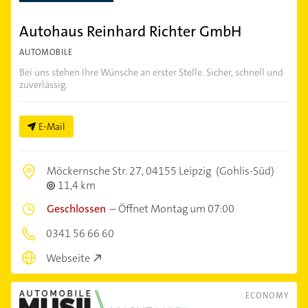
Autohaus Reinhard Richter GmbH
AUTOMOBILE
Bei uns stehen Ihre Wünsche an erster Stelle. Sicher, schnell und
zuverlässig.
E-Mail
Möckernsche Str. 27,
04155 Leipzig
(Gohlis-Süd)
11,4 km
Geschlossen
–
Öffnet Montag um 07:00
0341 56 66 60
Webseite
ECONOMY