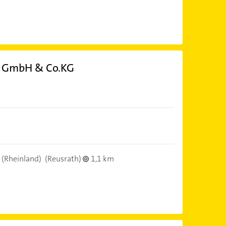
x GmbH & Co.KG
 (Rheinland)
(Reusrath)
1,1 km