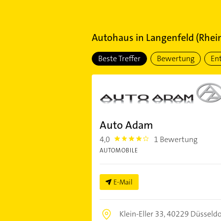
Autohaus
in
Langenfeld (Rhei
Beste Treffer
Bewertung
En
Auto Adam
4,0
1 Bewertung
4.0
AUTOMOBILE
E-Mail
Klein-Eller 33,
40229 Düsseldo