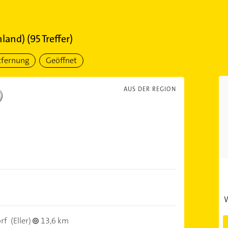
nland)
(
95
Treffer)
tfernung
Geöffnet
AUS DER REGION
W
rf
(Eller)
13,6 km