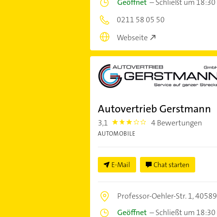
Geöffnet
–
Schließt um 18:30
0211 58 05 50
Webseite
Autovertrieb Gerstmann
3,1
4 Bewertungen
3.1000001
AUTOMOBILE
E-Mail
Chat starten
Professor-Oehler-Str. 1,
40589
Geöffnet
–
Schließt um 18:30