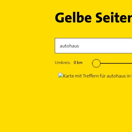
Umkreis:
0
km