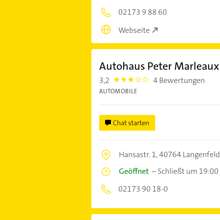
02173 9 88 60
Webseite
Autohaus Peter Marleau
3,2
4 Bewertungen
3.2
AUTOMOBILE
Chat starten
Hansastr. 1,
40764 Langenfeld
Geöffnet
–
Schließt um 19:00
02173 90 18-0