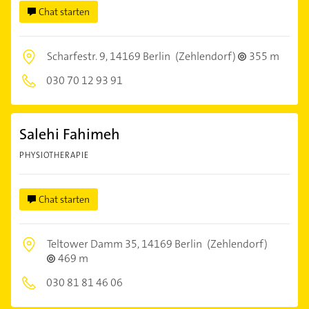
Chat starten
Scharfestr. 9,
14169 Berlin
(Zehlendorf)
355 m
030 70 12 93 91
Salehi Fahimeh
PHYSIOTHERAPIE
Chat starten
Teltower Damm 35,
14169 Berlin
(Zehlendorf)
469 m
030 81 81 46 06