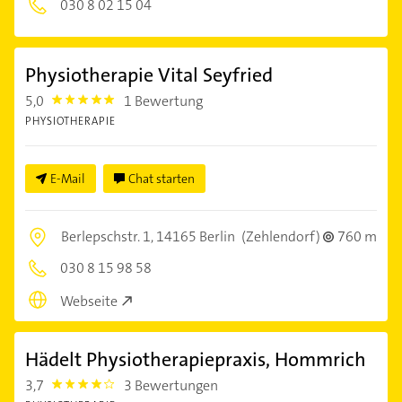
030 8 02 15 04
Physiotherapie Vital Seyfried
5,0
1 Bewertung
5.0
PHYSIOTHERAPIE
E-Mail
Chat starten
Berlepschstr. 1,
14165 Berlin
(Zehlendorf)
760 m
030 8 15 98 58
Webseite
Hädelt Physiotherapiepraxis, Hommrich
3,7
3 Bewertungen
3.7