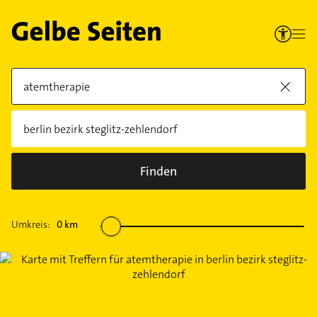
Finden
Umkreis:
0
km