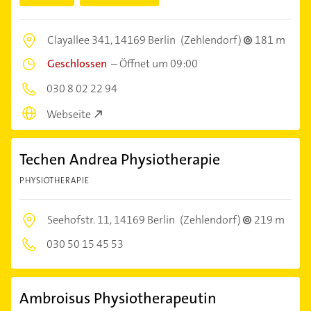
Clayallee 341,
14169 Berlin
(Zehlendorf)
181 m
Geschlossen
–
Öffnet um 09:00
030 8 02 22 94
Webseite
Techen Andrea Physiotherapie
PHYSIOTHERAPIE
Seehofstr. 11,
14169 Berlin
(Zehlendorf)
219 m
030 50 15 45 53
Ambroisus Physiotherapeutin