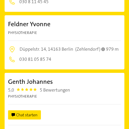
030 8 11 45 45
Feldner Yvonne
PHYSIOTHERAPIE
Düppelstr. 14,
14163 Berlin
(Zehlendorf)
979 m
030 81 05 85 74
Genth Johannes
5,0
5 Bewertungen
5.0
PHYSIOTHERAPIE
Chat starten