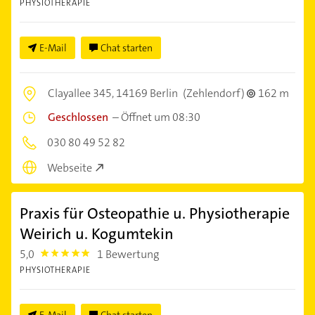
PHYSIOTHERAPIE
E-Mail
Chat starten
Clayallee 345,
14169 Berlin
(Zehlendorf)
162 m
Geschlossen
–
Öffnet um 08:30
030 80 49 52 82
Webseite
Praxis für Osteopathie u. Physiotherapie
Weirich u. Kogumtekin
5,0
1 Bewertung
5.0
PHYSIOTHERAPIE