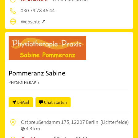
030 79 78 46 44
Webseite
Pommeranz Sabine
PHYSIOTHERAPIE
E-Mail
Chat starten
Ostpreußendamm 175,
12207 Berlin
(Lichterfelde)
4,3 km