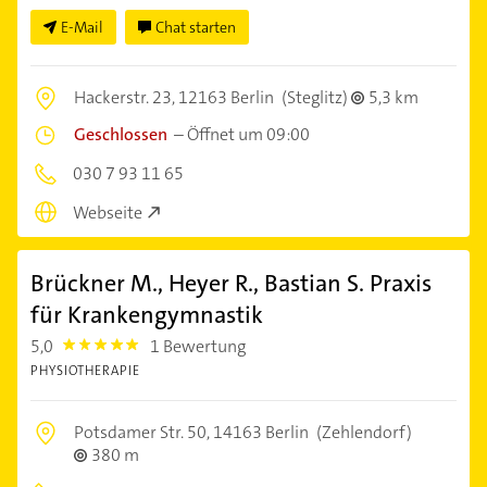
E-Mail
Chat starten
Hackerstr. 23,
12163 Berlin
(Steglitz)
5,3 km
Geschlossen
–
Öffnet um 09:00
030 7 93 11 65
Webseite
Brückner M., Heyer R., Bastian S. Praxis
für Krankengymnastik
5,0
1 Bewertung
5.0
PHYSIOTHERAPIE
Potsdamer Str. 50,
14163 Berlin
(Zehlendorf)
380 m