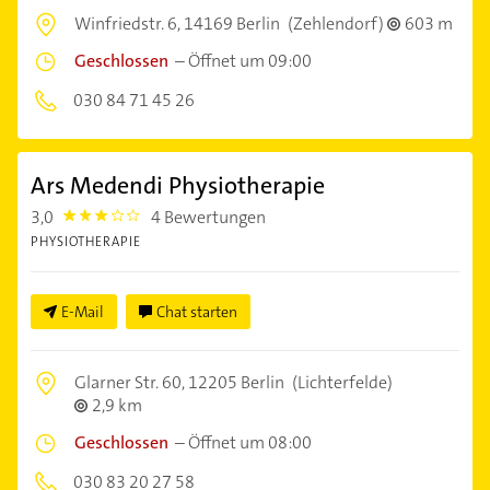
Winfriedstr. 6,
14169 Berlin
(Zehlendorf)
603 m
Geschlossen
–
Öffnet um 09:00
030 84 71 45 26
Ars Medendi Physiotherapie
3,0
4 Bewertungen
3.0
PHYSIOTHERAPIE
E-Mail
Chat starten
Glarner Str. 60,
12205 Berlin
(Lichterfelde)
2,9 km
Geschlossen
–
Öffnet um 08:00
030 83 20 27 58