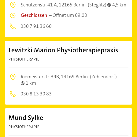
Schützenstr. 41 A,
12165 Berlin
(Steglitz)
4,5 km
Geschlossen
–
Öffnet um 09:00
030 7 91 36 60
Lewitzki Marion Physiotherapiepraxis
PHYSIOTHERAPIE
Riemeisterstr. 39B,
14169 Berlin
(Zehlendorf)
1 km
030 8 13 30 83
Mund Sylke
PHYSIOTHERAPIE