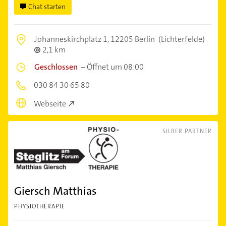
Chat starten
Johanneskirchplatz 1,
12205 Berlin
(Lichterfelde)
2,1 km
Geschlossen
–
Öffnet um 08:00
030 84 30 65 80
Webseite
SILBER PARTNER
Giersch Matthias
PHYSIOTHERAPIE