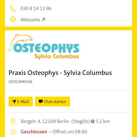
030 8 14 13 96
Webseite
Praxis Osteophys - Sylvia Columbus
OSTEOPATHIE
E-Mail
Chat starten
Bergstr. 4,
12169 Berlin
(Steglitz)
5,1 km
Geschlossen
–
Öffnet um 08:00