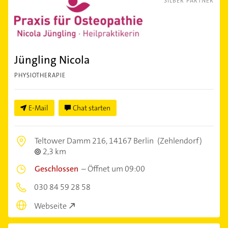
SILBER PARTNER
Jüngling Nicola
PHYSIOTHERAPIE
E-Mail
Chat starten
Teltower Damm 216,
14167 Berlin
(Zehlendorf)
2,3 km
Geschlossen
–
Öffnet um 09:00
030 84 59 28 58
Webseite