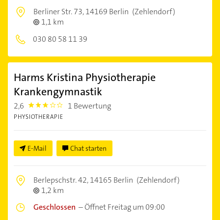
Berliner Str. 73,
14169 Berlin
(Zehlendorf)
1,1 km
030 80 58 11 39
Harms Kristina Physiotherapie
Krankengymnastik
2,6
1 Bewertung
2.6000001
PHYSIOTHERAPIE
E-Mail
Chat starten
Berlepschstr. 42,
14165 Berlin
(Zehlendorf)
1,2 km
Geschlossen
–
Öffnet Freitag um 09:00