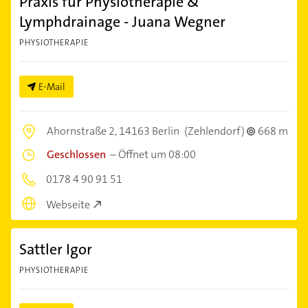
Praxis für Physiotherapie &
Lymphdrainage - Juana Wegner
PHYSIOTHERAPIE
E-Mail
Ahornstraße 2,
14163 Berlin
(Zehlendorf)
668 m
Geschlossen
–
Öffnet um 08:00
0178 4 90 91 51
Webseite
Sattler Igor
PHYSIOTHERAPIE