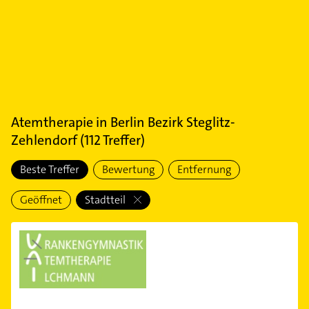
Atemtherapie
in
Berlin Bezirk Steglitz-
Zehlendorf
(
112
Treffer)
Beste Treffer
Bewertung
Entfernung
Geöffnet
Stadtteil