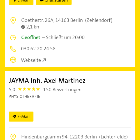
E-Mail
Chat starten
Goethestr. 26A,
14163 Berlin
(Zehlendorf)
2,1 km
Geöffnet
–
Schließt um 20:00
030 62 20 24 58
Webseite
JAYMA Inh. Axel Martinez
5,0
150 Bewertungen
5.0
PHYSIOTHERAPIE
E-Mail
Hindenburgdamm 94,
12203 Berlin
(Lichterfelde)