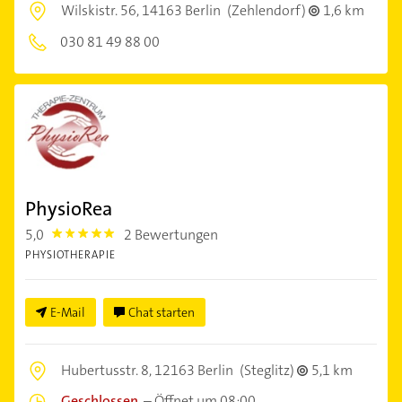
Wilskistr. 56,
14163 Berlin
(Zehlendorf)
1,6 km
030 81 49 88 00
PhysioRea
5,0
2 Bewertungen
5.0
PHYSIOTHERAPIE
E-Mail
Chat starten
Hubertusstr. 8,
12163 Berlin
(Steglitz)
5,1 km
Geschlossen
–
Öffnet um 08:00