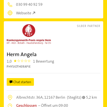
030 99 40 92 59
Webseite
SILBER PARTNER
Herm Angela
1,0
1 Bewertung
1.0
PHYSIOTHERAPIE
Chat starten
Albrechtstr. 36A,
12167 Berlin
(Steglitz)
5,2 km
Geschlossen
–
Öffnet um 09:00