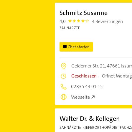
Schmitz Susanne
4,0
4 Bewertungen
4.0
ZAHNÄRZTE
Chat starten
Gelderner Str. 21,
47661 Issu
Geschlossen
–
Öffnet Montag
02835 44 01 15
Webseite
Walter Dr. & Kollegen
ZAHNÄRZTE: KIEFERORTHOPÄDIE (FACHZ