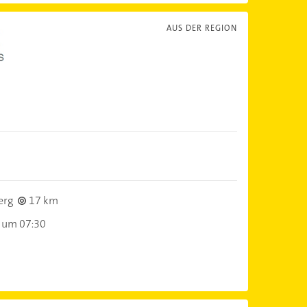
AUS DER REGION
)
erg
17 km
 um 07:30