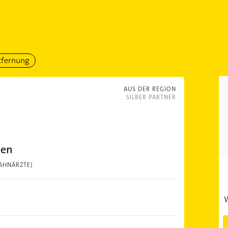
tfernung
AUS DER REGION
SILBER PARTNER
den
AHNÄRZTE)
W