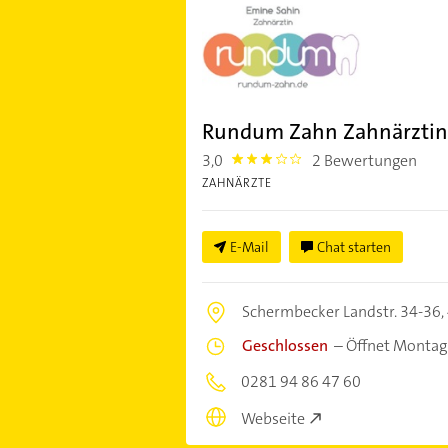
Rundum Zahn Zahnärztin
3,0
2 Bewertungen
3.0
ZAHNÄRZTE
E-Mail
Chat starten
Schermbecker Landstr. 34-36,
Geschlossen
–
Öffnet Montag
0281 94 86 47 60
Webseite