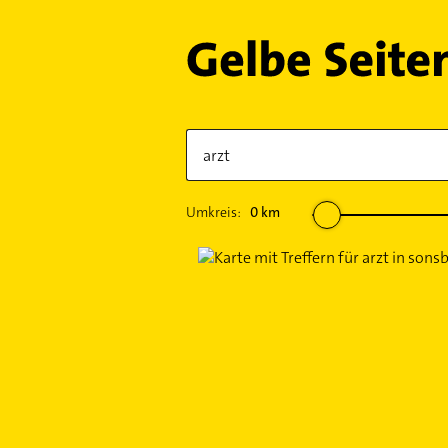
Umkreis:
0
km