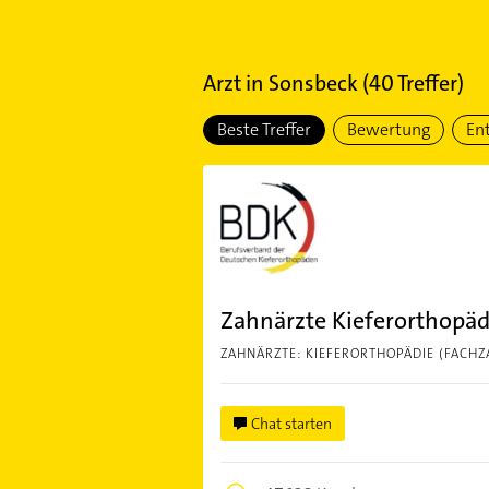
Arzt
in
Sonsbeck
(
40
Treffer)
Beste Treffer
Bewertung
En
Zahnärzte Kieferorthopä
ZAHNÄRZTE: KIEFERORTHOPÄDIE (FACHZ
Chat starten