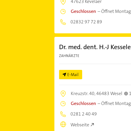
47623 Kevelaer
Geschlossen
–
Öffnet Montag
02832 97 72 89
Dr. med. dent. H.-J Kessele
ZAHNÄRZTE
E-Mail
Kreuzstr. 40,
46483 Wesel
Geschlossen
–
Öffnet Montag
0281 2 40 49
Webseite