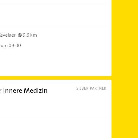
evelaer
9,6 km
 um 09:00
 Innere Medizin
SILBER PARTNER
)