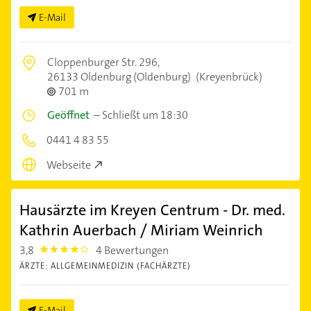
E-Mail
Cloppenburger Str. 296,
26133 Oldenburg (Oldenburg)
(Kreyenbrück)
701 m
Geöffnet
–
Schließt um 18:30
0441 4 83 55
Webseite
Hausärzte im Kreyen Centrum - Dr. med.
Kathrin Auerbach / Miriam Weinrich
3,8
4 Bewertungen
3.8
ÄRZTE: ALLGEMEINMEDIZIN (FACHÄRZTE)
E-Mail