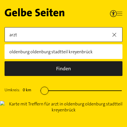
Finden
Umkreis:
0
km