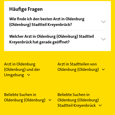
Häufige Fragen
Wie finde ich den besten Arzt in Oldenburg
(Oldenburg) Stadtteil Kreyenbrück?
Vergleichen Sie alle Anbieter anhand echter
Welcher Arzt in Oldenburg (Oldenburg) Stadtteil
Kundenmeinungen und profitieren Sie von den
Kreyenbrück hat gerade geöffnet?
Empfehlungen. Die Suchergebnisse können Sie sich
einfach nach
Bewertungen
sortiert anzeigen lassen.
Im Anbieter-Bereich finden Sie alle
Öffnungszeiten
.
Bitte beachten Sie, dass diese an Sonn- und
Feiertagen abweichen können.
Arzt in Oldenburg
Arzt in Stadtteilen von
(Oldenburg) und der
Oldenburg (Oldenburg)
Umgebung
Beliebte Suchen in
Beliebte Suchen in
Oldenburg (Oldenburg)
Oldenburg (Oldenburg)
Stadtteil Kreyenbrück