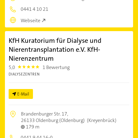
0441 4 10 21
Webseite
KfH Kuratorium für Dialyse und
Nierentransplantation e.V. KfH-
Nierenzentrum
5,0
1 Bewertung
5.0
DIALYSEZENTREN
E-Mail
Brandenburger Str. 17,
26133 Oldenburg (Oldenburg)
(Kreyenbrück)
179 m
0441 9 44 16-0