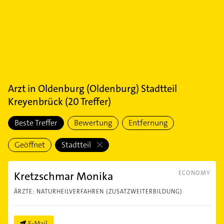
Arzt
in
Oldenburg (Oldenburg) Stadtteil
Kreyenbrück
(
20
Treffer)
Beste Treffer
Bewertung
Entfernung
Geöffnet
Stadtteil
Kretzschmar Monika
ECONOMY
ÄRZTE: NATURHEILVERFAHREN (ZUSATZWEITERBILDUNG)
E-Mail