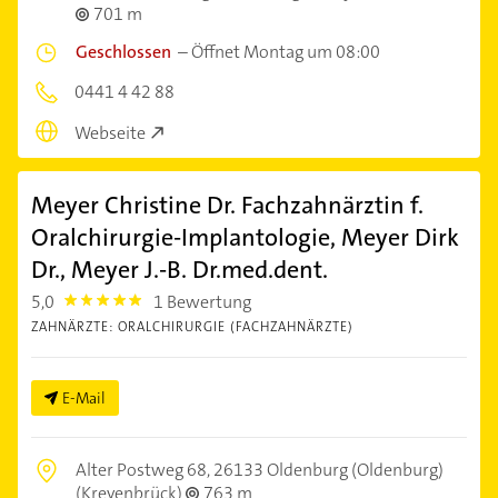
701 m
Geschlossen
–
Öffnet Montag um 08:00
0441 4 42 88
Webseite
Meyer Christine Dr. Fachzahnärztin f.
Oralchirurgie-Implantologie, Meyer Dirk
Dr., Meyer J.-B. Dr.med.dent.
5,0
1 Bewertung
5.0
ZAHNÄRZTE: ORALCHIRURGIE (FACHZAHNÄRZTE)
E-Mail
Alter Postweg 68,
26133 Oldenburg (Oldenburg)
(Kreyenbrück)
763 m