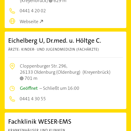
(Kreyenbrück)
629 m
0441 4 20 02
Webseite
Eichelberg U, Dr.med. u. Höltge C.
ÄRZTE: KINDER- UND JUGENDMEDIZIN (FACHÄRZTE)
Cloppenburger Str. 296,
26133 Oldenburg (Oldenburg)
(Kreyenbrück)
701 m
Geöffnet
–
Schließt um 16:00
0441 4 30 55
Fachklinik WESER-EMS
KRANKENHÄUSER UND KLINIKEN