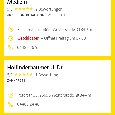
Medizin
5,0
2 Bewertungen
5.0
ÄRZTE: INNERE MEDIZIN (FACHÄRZTE)
Schillerstr. 6,
26655 Westerstede
349 m
Geschlossen
–
Öffnet Freitag um 07:00
04488 26 53
Hollinderbäumer U. Dr.
5,0
1 Bewertung
5.0
ZAHNÄRZTE
Peterstr. 30,
26655 Westerstede
344 m
04488 24 48