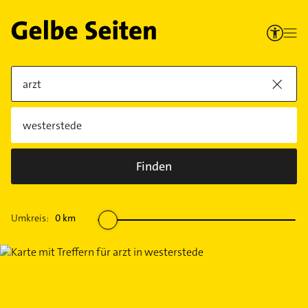
Finden
Umkreis:
0
km