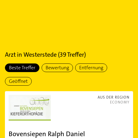
Arzt
in
Westerstede
(
39
Treffer)
Beste Treffer
Bewertung
Entfernung
Geöffnet
AUS DER REGION
ECONOMY
Bovensiepen Ralph Daniel