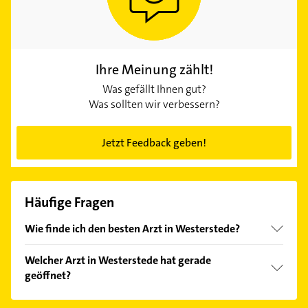
Ihre Meinung zählt!
Was gefällt Ihnen gut?
Was sollten wir verbessern?
Jetzt Feedback geben!
Häufige Fragen
Wie finde ich den besten Arzt in Westerstede?
Vergleichen Sie alle Anbieter anhand echter
Welcher Arzt in Westerstede hat gerade
Kundenmeinungen und profitieren Sie von den
geöffnet?
Empfehlungen. Die Suchergebnisse können Sie sich
einfach nach
Bewertungen
sortiert anzeigen lassen.
Im Anbieter-Bereich finden Sie alle
Öffnungszeiten
.