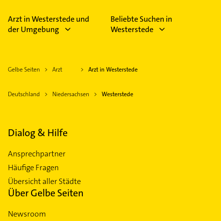
Bitte beachten Sie, dass diese an Sonn- und
Feiertagen abweichen können.
Arzt in Westerstede und
Beliebte Suchen in
der Umgebung
Westerstede
Gelbe Seiten
Arzt
Arzt in Westerstede
Deutschland
Niedersachsen
Westerstede
Dialog & Hilfe
Ansprechpartner
Häufige Fragen
Übersicht aller Städte
Über Gelbe Seiten
Newsroom