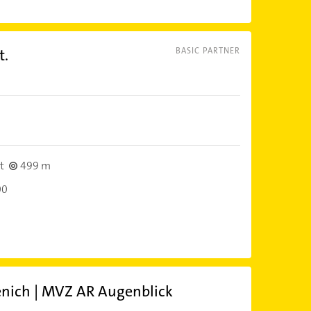
t.
BASIC PARTNER
t
499 m
00
enich | MVZ AR Augenblick