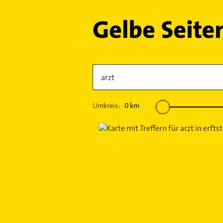
Umkreis:
0
km