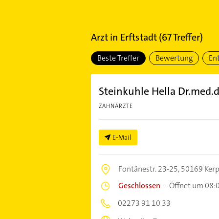
Arzt
in
Erftstadt
(
67
Treffer)
Beste Treffer
Bewertung
En
Steinkuhle Hella Dr.med.d
ZAHNÄRZTE
E-Mail
Fontänestr. 23-25,
50169 Ker
Geschlossen
–
Öffnet um 08:
02273 91 10 33