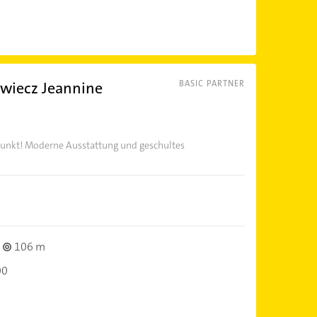
owiecz Jeannine
BASIC PARTNER
)
lpunkt! Moderne Ausstattung und geschultes
106 m
00