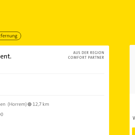
tfernung
AUS DER REGION
ent.
COMFORT PARTNER
pen
(Horrem)
12,7 km
00
W