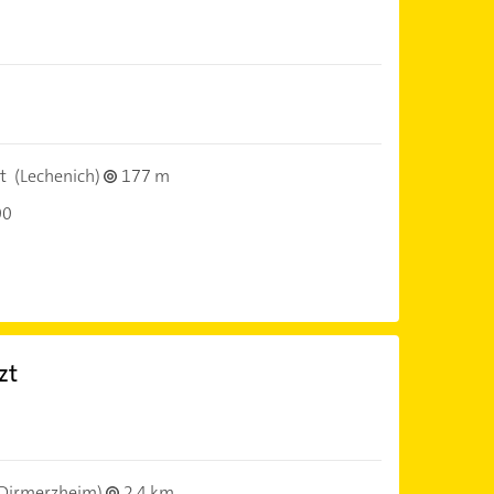
t
(Lechenich)
177 m
00
zt
Dirmerzheim)
2,4 km