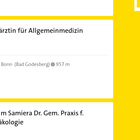
rztin für Allgemeinmedizin
)
 Bonn
(Bad Godesberg)
957 m
him Samiera Dr. Gem. Praxis f.
äkologie
)