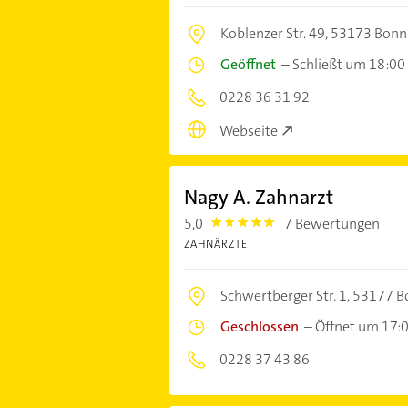
Koblenzer Str. 49,
53173 Bonn
Geöffnet
–
Schließt um 18:00
0228 36 31 92
Webseite
Nagy A. Zahnarzt
5,0
7 Bewertungen
5.0
ZAHNÄRZTE
Schwertberger Str. 1,
53177 B
Geschlossen
–
Öffnet um 17:
0228 37 43 86