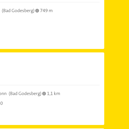
(Bad Godesberg)
749 m
onn
(Bad Godesberg)
1,1 km
00