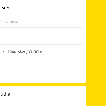
tisch
3, 53173 Bonn
(Bad Godesberg)
761 m
audia