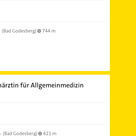
(Bad Godesberg)
744 m
härztin für Allgemeinmedizin
)
n
(Bad Godesberg)
421 m