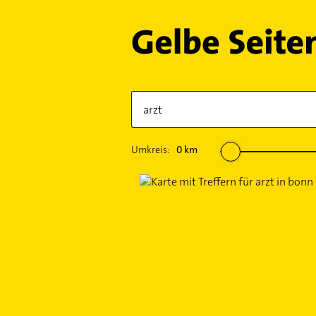
Umkreis:
0
km