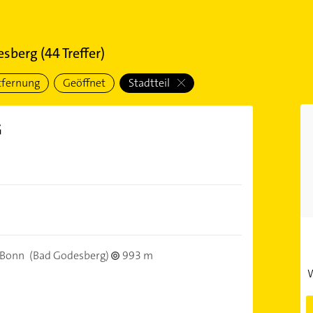
esberg
(
44
Treffer)
tfernung
Geöffnet
Stadtteil
G
 Bonn
(Bad Godesberg)
993 m
W