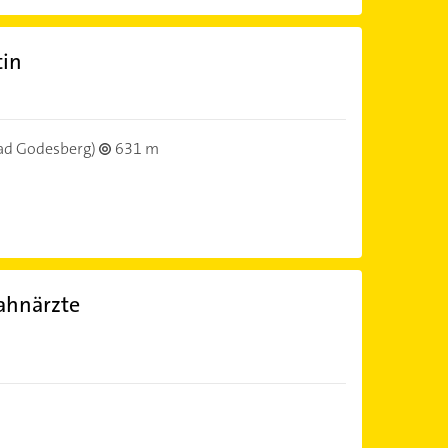
tin
ad Godesberg)
631 m
Zahnärzte