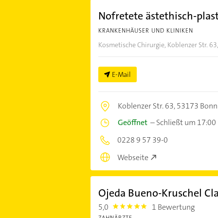
Nofretete ästethisch-plas
KRANKENHÄUSER UND KLINIKEN
Kosmetische Chirurgie, Koblenzer Str. 6
E-Mail
Koblenzer Str. 63,
53173 Bonn
Geöffnet
–
Schließt um 17:00
0228 9 57 39-0
Webseite
Ojeda Bueno-Kruschel Cl
5,0
1 Bewertung
5.0