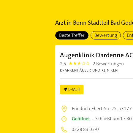
Arzt
in
Bonn Stadtteil Bad God
Beste Treffer
Bewertung
En
Augenklinik Dardenne A
2,5
2 Bewertungen
2.5
KRANKENHÄUSER UND KLINIKEN
E-Mail
Friedrich-Ebert-Str. 25,
53177
Geöffnet
–
Schließt um 17:30
0228 83 03-0