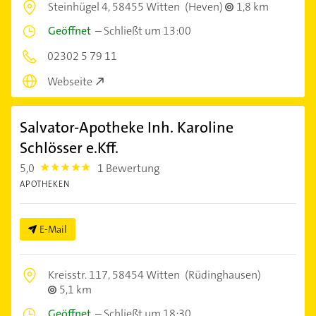
Steinhügel 4,
58455 Witten
(Heven)
1,8 km
Geöffnet
–
Schließt um 13:00
02302 5 79 11
Webseite
Salvator-Apotheke Inh. Karoline
Schlösser e.Kff.
5,0
1 Bewertung
5.0
APOTHEKEN
E-Mail
Kreisstr. 117,
58454 Witten
(Rüdinghausen)
5,1 km
Geöffnet
–
Schließt um 18:30