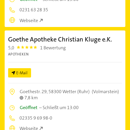
0231 63 28 35
Webseite
Goethe Apotheke Christian Kluge e.K.
5,0
1 Bewertung
5.0
APOTHEKEN
E-Mail
Goethestr. 29,
58300 Wetter (Ruhr)
(Volmarstein)
7,8 km
Geöffnet
–
Schließt um 13:00
02335 9 69 98-0
Webseite