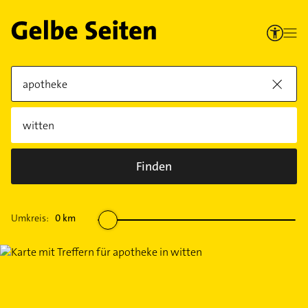
Finden
Umkreis:
0
km