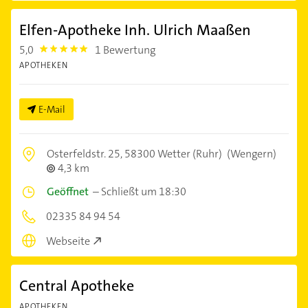
Elfen-Apotheke Inh. Ulrich Maaßen
5,0
1 Bewertung
5.0
APOTHEKEN
E-Mail
Osterfeldstr. 25,
58300 Wetter (Ruhr)
(Wengern)
4,3 km
Geöffnet
–
Schließt um 18:30
02335 84 94 54
Webseite
Central Apotheke
APOTHEKEN