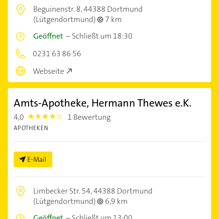
Beguinenstr. 8,
44388 Dortmund
(Lütgendortmund)
7 km
Geöffnet
–
Schließt um 18:30
0231 63 86 56
Webseite
Amts-Apotheke, Hermann Thewes e.K.
4,0
1 Bewertung
4.0
APOTHEKEN
E-Mail
Limbecker Str. 54,
44388 Dortmund
(Lütgendortmund)
6,9 km
Geöffnet
–
Schließt um 13:00