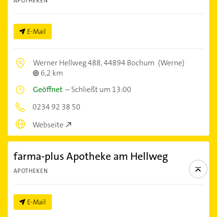
APOTHEKEN
E-Mail
Werner Hellweg 488,
44894 Bochum
(Werne)
6,2 km
Geöffnet
–
Schließt um 13:00
0234 92 38 50
Webseite
farma-plus Apotheke am Hellweg
APOTHEKEN
E-Mail