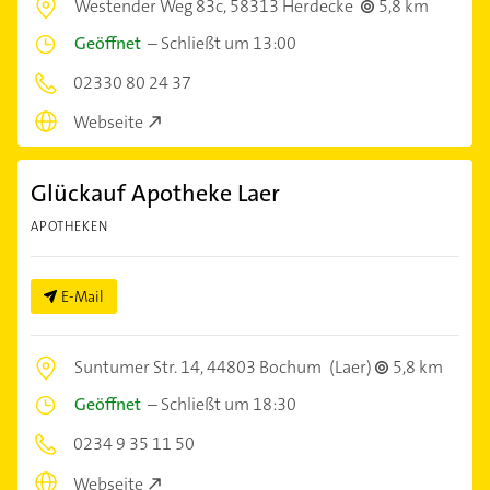
Westender Weg 83c,
58313 Herdecke
5,8 km
Geöffnet
–
Schließt um 13:00
02330 80 24 37
Webseite
Glückauf Apotheke Laer
APOTHEKEN
E-Mail
Suntumer Str. 14,
44803 Bochum
(Laer)
5,8 km
Geöffnet
–
Schließt um 18:30
0234 9 35 11 50
Webseite