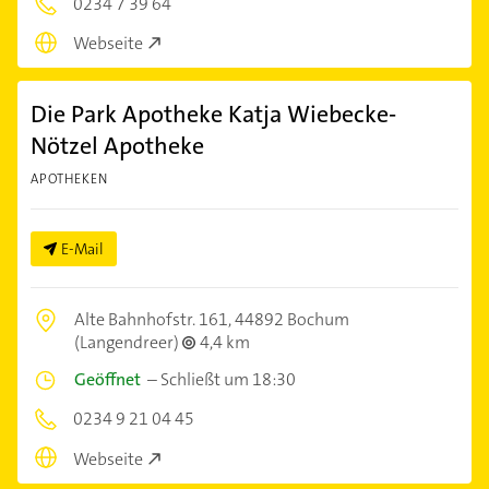
0234 7 39 64
Webseite
Die Park Apotheke Katja Wiebecke-
Nötzel Apotheke
APOTHEKEN
E-Mail
Alte Bahnhofstr. 161,
44892 Bochum
(Langendreer)
4,4 km
Geöffnet
–
Schließt um 18:30
0234 9 21 04 45
Webseite