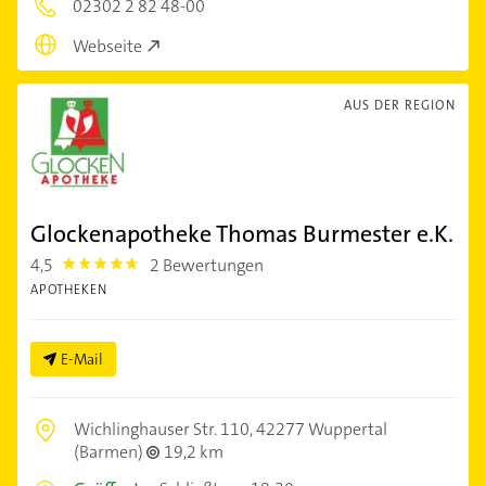
02302 2 82 48-00
Webseite
AUS DER REGION
Glockenapotheke Thomas Burmester e.K.
4,5
2 Bewertungen
4.5
APOTHEKEN
E-Mail
Wichlinghauser Str. 110,
42277 Wuppertal
(Barmen)
19,2 km