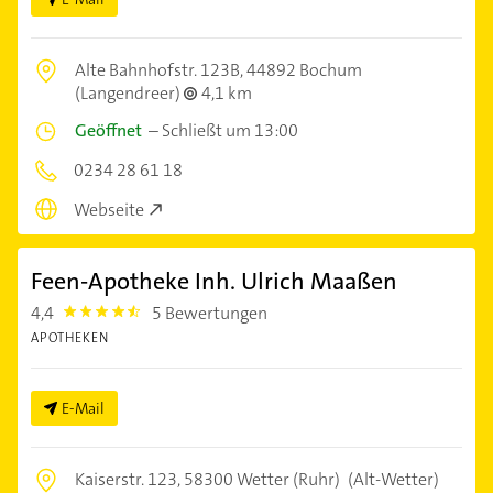
Alte Bahnhofstr. 123B,
44892 Bochum
(Langendreer)
4,1 km
Geöffnet
–
Schließt um 13:00
0234 28 61 18
Webseite
Feen-Apotheke Inh. Ulrich Maaßen
4,4
5 Bewertungen
4.4
APOTHEKEN
E-Mail
Kaiserstr. 123,
58300 Wetter (Ruhr)
(Alt-Wetter)