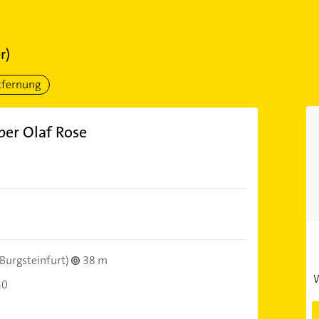
r)
tfernung
ber Olaf Rose
Burgsteinfurt)
38 m
W
30