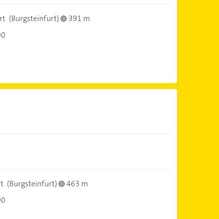
rt
(Burgsteinfurt)
391 m
00
t
(Burgsteinfurt)
463 m
00