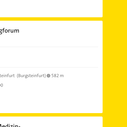
rgforum
teinfurt
(Burgsteinfurt)
582 m
00
edizin-