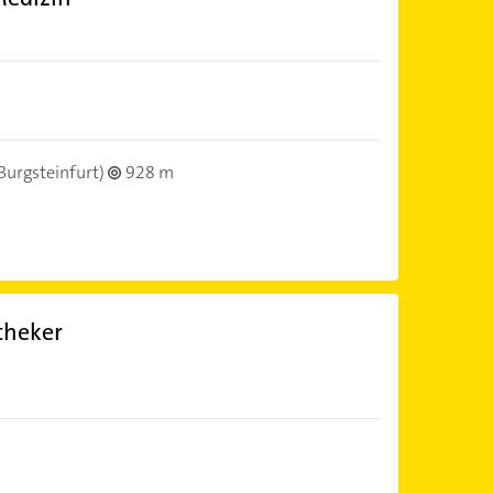
Burgsteinfurt)
928 m
theker