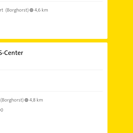
rt
(Borghorst)
4,6 km
S-Center
(Borghorst)
4,8 km
00