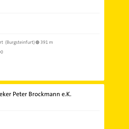
rt
(Burgsteinfurt)
391 m
00
ker Peter Brockmann e.K.