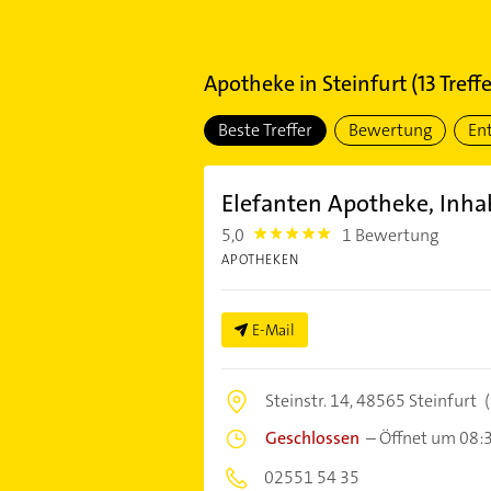
Apotheke
in
Steinfurt
(
13
Treffe
Beste Treffer
Bewertung
En
Elefanten Apotheke, Inha
5,0
1 Bewertung
5.0
APOTHEKEN
E-Mail
Steinstr. 14,
48565 Steinfurt
(
Geschlossen
–
Öffnet um 08:
02551 54 35