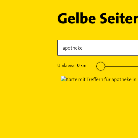
Umkreis:
0
km