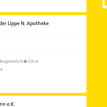
der Lippe N. Apotheke
Burgsteinfurt)
156 m
30
nn e.K.