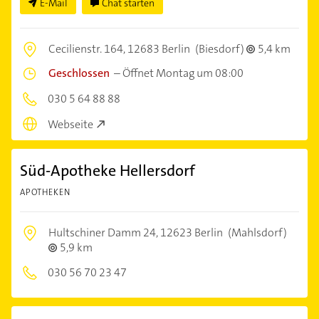
E-Mail
Chat starten
Cecilienstr. 164,
12683 Berlin
(Biesdorf)
5,4 km
Geschlossen
–
Öffnet Montag um 08:00
030 5 64 88 88
Webseite
Süd-Apotheke Hellersdorf
APOTHEKEN
Hultschiner Damm 24,
12623 Berlin
(Mahlsdorf)
5,9 km
030 56 70 23 47