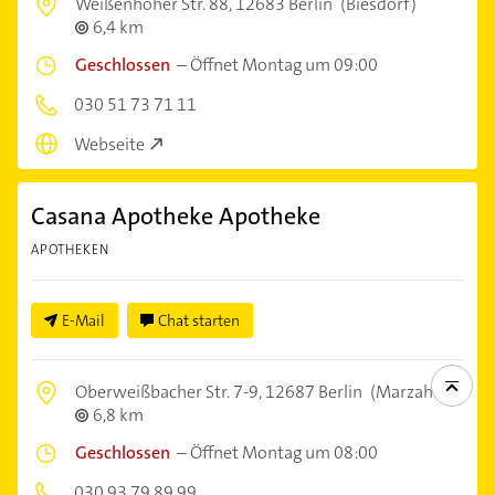
Weißenhöher Str. 88,
12683 Berlin
(Biesdorf)
6,4 km
Geschlossen
–
Öffnet Montag um 09:00
030 51 73 71 11
Webseite
Casana Apotheke Apotheke
APOTHEKEN
E-Mail
Chat starten
Oberweißbacher Str. 7-9,
12687 Berlin
(Marzahn)
6,8 km
Geschlossen
–
Öffnet Montag um 08:00
030 93 79 89 99