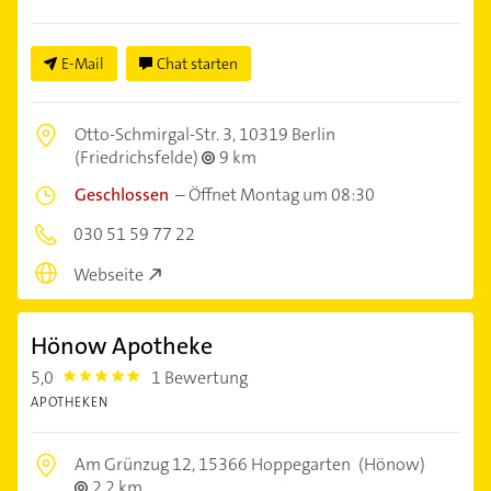
E-Mail
Chat starten
Otto-Schmirgal-Str. 3,
10319 Berlin
(Friedrichsfelde)
9 km
Geschlossen
–
Öffnet Montag um 08:30
030 51 59 77 22
Webseite
Hönow Apotheke
5,0
1 Bewertung
5.0
APOTHEKEN
Am Grünzug 12,
15366 Hoppegarten
(Hönow)
2,2 km