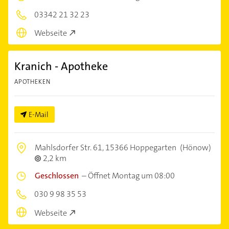
03342 21 32 23
Webseite
Kranich - Apotheke
APOTHEKEN
E-Mail
Mahlsdorfer Str. 61,
15366 Hoppegarten
(Hönow)
2,2 km
Geschlossen
–
Öffnet Montag um 08:00
030 9 98 35 53
Webseite