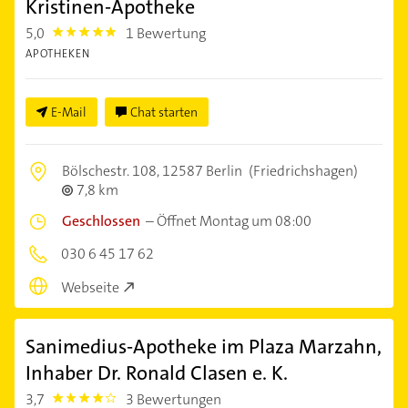
Kristinen-Apotheke
5,0
1 Bewertung
5.0
APOTHEKEN
E-Mail
Chat starten
Bölschestr. 108,
12587 Berlin
(Friedrichshagen)
7,8 km
Geschlossen
–
Öffnet Montag um 08:00
030 6 45 17 62
Webseite
Sanimedius-Apotheke im Plaza Marzahn,
Inhaber Dr. Ronald Clasen e. K.
3,7
3 Bewertungen
3.7