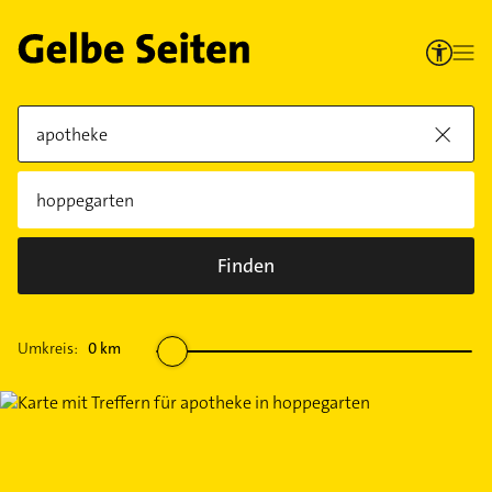
Finden
Umkreis:
0
km