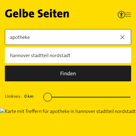
Finden
Umkreis:
0
km