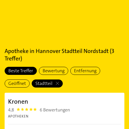
Apotheke
in
Hannover Stadtteil Nordstadt
(
3
Treffer)
Beste Treffer
Bewertung
Entfernung
Geöffnet
Stadtteil
Kronen
4,8
6 Bewertungen
4.8
APOTHEKEN