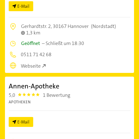
E-Mail
Gerhardtstr. 2,
30167 Hannover
(Nordstadt)
1,3 km
Geöffnet
–
Schließt um 18:30
0511 71 42 68
Webseite
Annen-Apotheke
5,0
1 Bewertung
5.0
APOTHEKEN
E-Mail