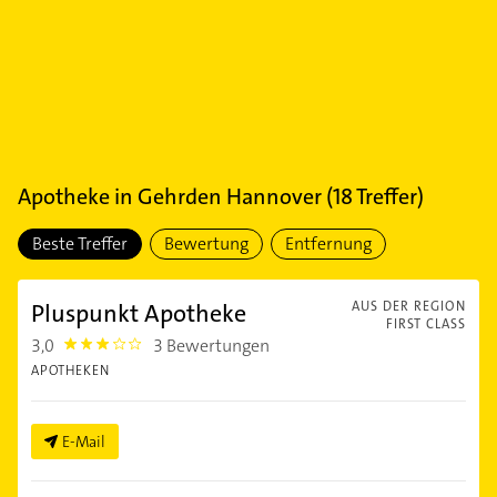
Apotheke
in
Gehrden Hannover
(
18
Treffer)
Beste Treffer
Bewertung
Entfernung
Pluspunkt Apotheke
AUS DER REGION
FIRST CLASS
3,0
3 Bewertungen
3.0
APOTHEKEN
E-Mail