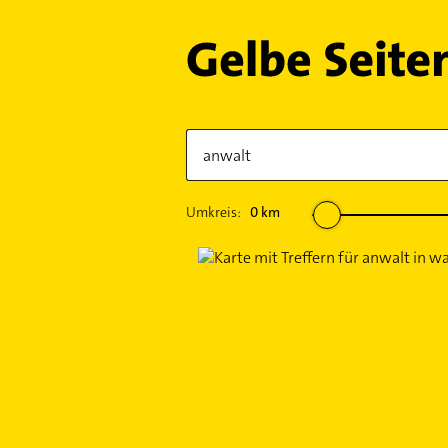
Umkreis:
0
km