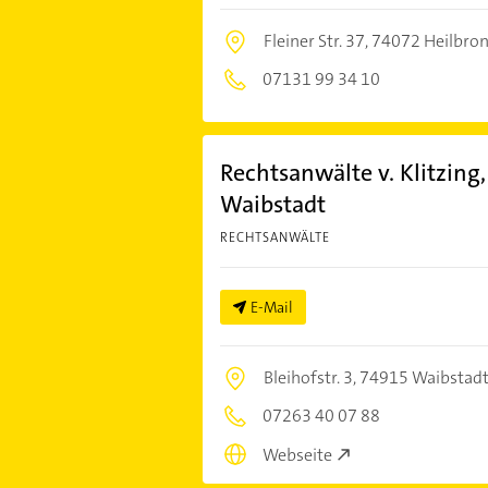
Fleiner Str. 37,
74072 Heilbro
07131 99 34 10
Rechtsanwälte v. Klitzing, 
Waibstadt
RECHTSANWÄLTE
E-Mail
Bleihofstr. 3,
74915 Waibstad
07263 40 07 88
Webseite