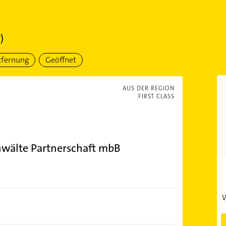
)
tfernung
Geöffnet
AUS DER REGION
FIRST CLASS
nwälte Partnerschaft mbB
W