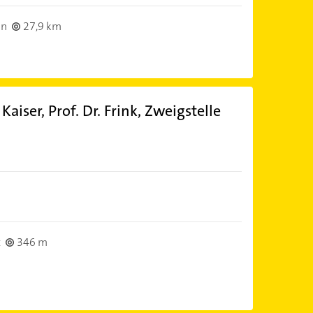
nn
27,9 km
Kaiser, Prof. Dr. Frink, Zweigstelle
t
346 m