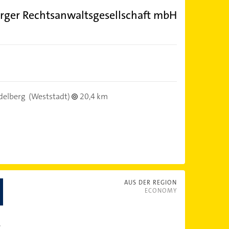
erger Rechtsanwaltsgesellschaft mbH
delberg
(Weststadt)
20,4 km
AUS DER REGION
ECONOMY
t