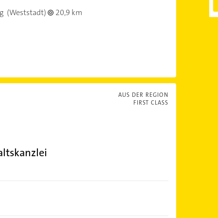
g
(Weststadt)
20,9 km
AUS DER REGION
FIRST CLASS
ltskanzlei