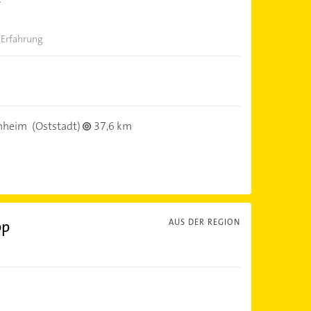
 Erfahrung
nheim
(Oststadt)
37,6 km
pp
AUS DER REGION