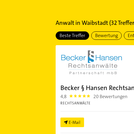
Anwalt
in
Waibstadt
(
32
Treffer
Beste Treffer
Bewertung
En
Becker § Hansen Rechtsa
4,8
20 Bewertungen
4.8
RECHTSANWÄLTE
E-Mail