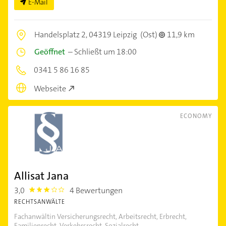
E-Mail
Handelsplatz 2,
04319 Leipzig
(Ost)
11,9 km
Geöffnet
–
Schließt um 18:00
0341 5 86 16 85
Webseite
ECONOMY
Allisat Jana
3,0
4 Bewertungen
3.0
RECHTSANWÄLTE
Fachanwältin Versicherungsrecht, Arbeitsrecht, Erbrecht,
Familienrecht, Verkehrsrecht, Sozialrecht