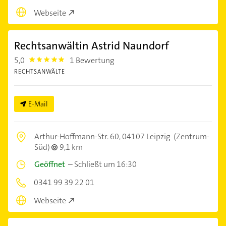
Webseite
Rechtsanwältin Astrid Naundorf
5,0
1 Bewertung
5.0
RECHTSANWÄLTE
E-Mail
Arthur-Hoffmann-Str. 60,
04107 Leipzig
(Zentrum-
Süd)
9,1 km
Geöffnet
–
Schließt um 16:30
0341 99 39 22 01
Webseite