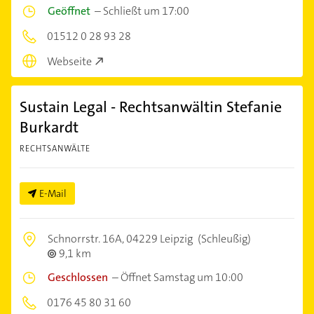
Geöffnet
–
Schließt um 17:00
01512 0 28 93 28
Webseite
Sustain Legal - Rechtsanwältin Stefanie
Burkardt
RECHTSANWÄLTE
E-Mail
Schnorrstr. 16A,
04229 Leipzig
(Schleußig)
9,1 km
Geschlossen
–
Öffnet Samstag um 10:00
0176 45 80 31 60