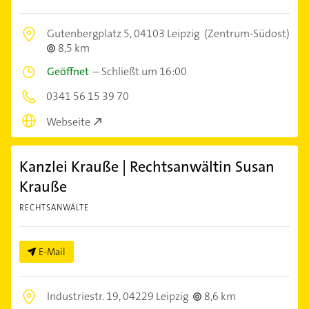
Gutenbergplatz 5,
04103 Leipzig
(Zentrum-Südost)
8,5 km
Geöffnet
–
Schließt um 16:00
0341 56 15 39 70
Webseite
Kanzlei Krauße | Rechtsanwältin Susan
Krauße
RECHTSANWÄLTE
E-Mail
Industriestr. 19,
04229 Leipzig
8,6 km