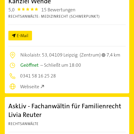
Kanzlei Wende
5,0
15 Bewertungen
5.0
RECHTSANWÄLTE: MEDIZINRECHT (SCHWERPUNKT)
E-Mail
Nikolaistr. 53,
04109 Leipzig
(Zentrum)
7,4 km
Geöffnet
–
Schließt um 18:00
0341 58 16 25 28
Webseite
AskLiv - Fachanwältin für Familienrecht
Livia Reuter
RECHTSANWÄLTE