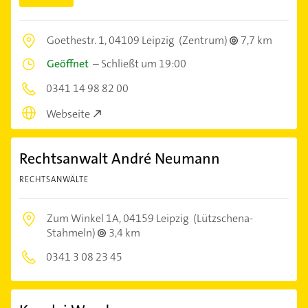
Goethestr. 1,
04109 Leipzig
(Zentrum)
7,7 km
Geöffnet
–
Schließt um 19:00
0341 14 98 82 00
Webseite
Rechtsanwalt André Neumann
RECHTSANWÄLTE
Zum Winkel 1A,
04159 Leipzig
(Lützschena-
Stahmeln)
3,4 km
0341 3 08 23 45