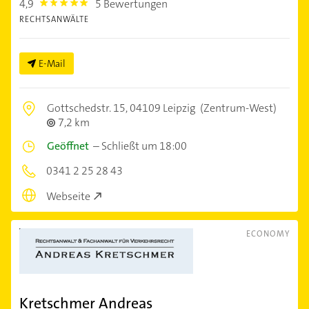
4,9
5 Bewertungen
4.9
RECHTSANWÄLTE
E-Mail
Gottschedstr. 15,
04109 Leipzig
(Zentrum-West)
7,2 km
Geöffnet
–
Schließt um 18:00
0341 2 25 28 43
Webseite
ECONOMY
Kretschmer Andreas