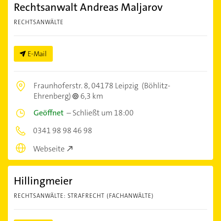
Rechtsanwalt Andreas Maljarov
RECHTSANWÄLTE
E-Mail
Fraunhoferstr. 8,
04178 Leipzig
(Böhlitz-
Ehrenberg)
6,3 km
Geöffnet
–
Schließt um 18:00
0341 98 98 46 98
Webseite
Hillingmeier
RECHTSANWÄLTE: STRAFRECHT (FACHANWÄLTE)