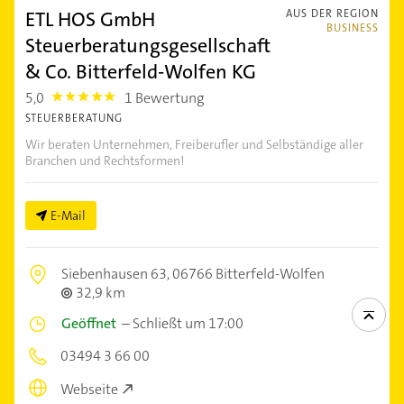
ETL HOS GmbH
AUS DER REGION
BUSINESS
Steuerberatungsgesellschaft
& Co. Bitterfeld-Wolfen KG
5,0
1 Bewertung
5.0
STEUERBERATUNG
Wir beraten Unternehmen, Freiberufler und Selbständige aller
Branchen und Rechtsformen!
E-Mail
Siebenhausen 63,
06766 Bitterfeld-Wolfen
32,9 km
Geöffnet
–
Schließt um 17:00
03494 3 66 00
Webseite