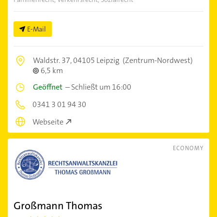
E-Mail
Waldstr. 37,
04105 Leipzig
(Zentrum-Nordwest)
6,5 km
Geöffnet
–
Schließt um 16:00
0341 3 01 94 30
Webseite
ECONOMY
Großmann Thomas