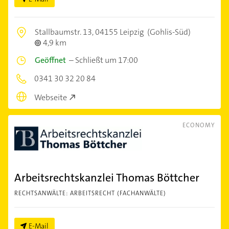
Stallbaumstr. 13,
04155 Leipzig
(Gohlis-Süd)
4,9 km
Geöffnet
–
Schließt um 17:00
0341 30 32 20 84
Webseite
ECONOMY
Arbeitsrechtskanzlei Thomas Böttcher
RECHTSANWÄLTE: ARBEITSRECHT (FACHANWÄLTE)
E-Mail