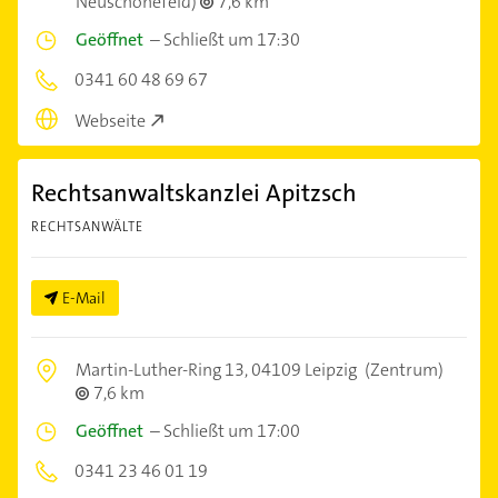
Neuschönefeld)
7,6 km
Geöffnet
–
Schließt um 17:30
0341 60 48 69 67
Webseite
Rechtsanwaltskanzlei Apitzsch
RECHTSANWÄLTE
E-Mail
Martin-Luther-Ring 13,
04109 Leipzig
(Zentrum)
7,6 km
Geöffnet
–
Schließt um 17:00
0341 23 46 01 19