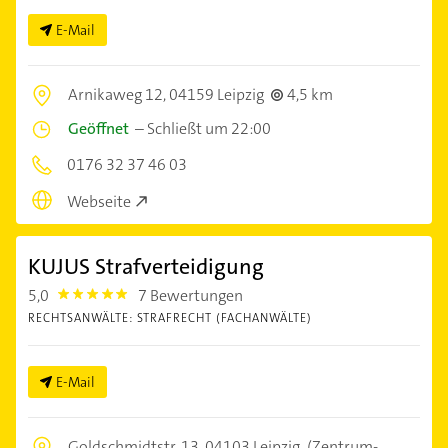
E-Mail
Arnikaweg 12,
04159 Leipzig
4,5 km
Geöffnet
–
Schließt um 22:00
0176 32 37 46 03
Webseite
KUJUS Strafverteidigung
5,0
7 Bewertungen
5.0
RECHTSANWÄLTE: STRAFRECHT (FACHANWÄLTE)
E-Mail
Goldschmidtstr. 13,
04103 Leipzig
(Zentrum-