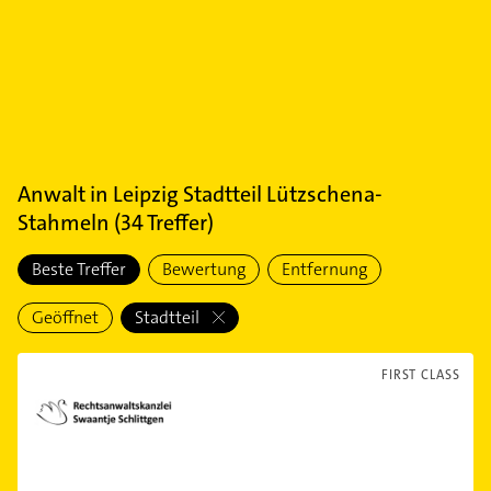
Anwalt
in
Leipzig Stadtteil Lützschena-
Stahmeln
(
34
Treffer)
Beste Treffer
Bewertung
Entfernung
Geöffnet
Stadtteil
FIRST CLASS