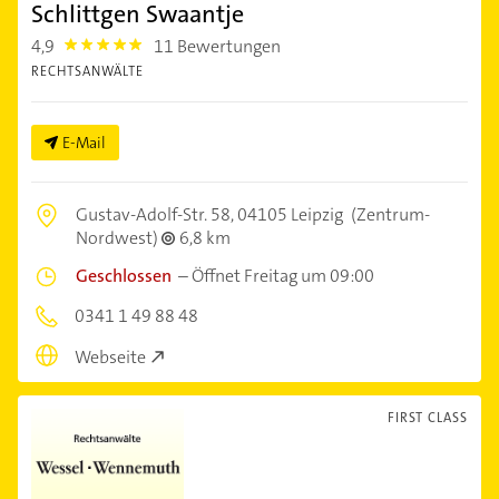
Schlittgen Swaantje
4,9
11 Bewertungen
4.9
RECHTSANWÄLTE
E-Mail
Gustav-Adolf-Str. 58,
04105 Leipzig
(Zentrum-
Nordwest)
6,8 km
Geschlossen
–
Öffnet Freitag um 09:00
0341 1 49 88 48
Webseite
FIRST CLASS