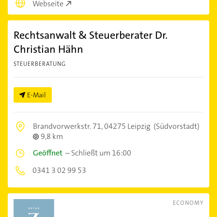
Webseite
Rechtsanwalt & Steuerberater Dr.
Christian Hähn
STEUERBERATUNG
E-Mail
Brandvorwerkstr. 71,
04275 Leipzig
(Südvorstadt)
9,8 km
Geöffnet
–
Schließt um 16:00
0341 3 02 99 53
ECONOMY