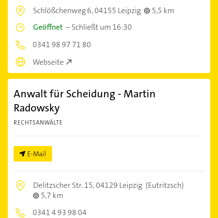
Schlößchenweg 6,
04155 Leipzig
5,5 km
Geöffnet
–
Schließt um 16:30
0341 98 97 71 80
Webseite
Anwalt für Scheidung - Martin
Radowsky
RECHTSANWÄLTE
E-Mail
Delitzscher Str. 15,
04129 Leipzig
(Eutritzsch)
5,7 km
0341 4 93 98 04