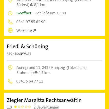
Südost)
8,1 km
Geöffnet
–
Schließt um 18:00
0341 97 85 62 90
Webseite
Friedl & Schöning
RECHTSANWÄLTE
Auengrund 11,
04159 Leipzig
(Lützschena-
Stahmeln)
4,5 km
0341 5 64 77 11
Ziegler Margitta Rechtsanwältin
1,0
2 Bewertungen
1.0