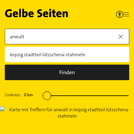
Finden
Umkreis:
0
km