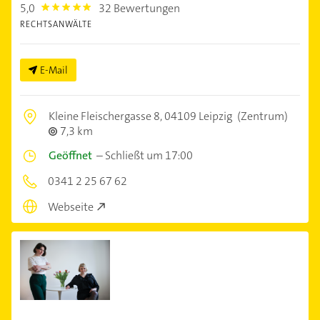
5,0
32 Bewertungen
5.0
RECHTSANWÄLTE
E-Mail
Kleine Fleischergasse 8,
04109 Leipzig
(Zentrum)
7,3 km
Geöffnet
–
Schließt um 17:00
0341 2 25 67 62
Webseite