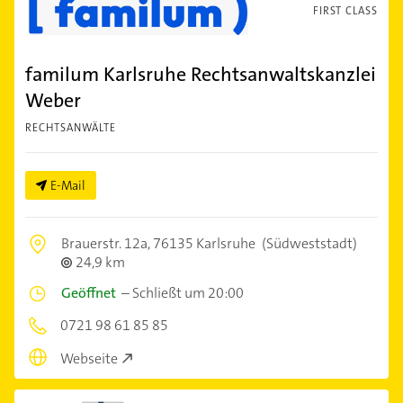
FIRST CLASS
familum Karlsruhe Rechtsanwaltskanzlei
Weber
RECHTSANWÄLTE
E-Mail
Brauerstr. 12a,
76135 Karlsruhe
(Südweststadt)
24,9 km
Geöffnet
–
Schließt um 20:00
0721 98 61 85 85
Webseite