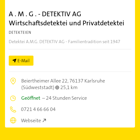
A . M . G . - DETEKTIV AG
Wirtschaftsdetektei und Privatdetektei
DETEKTEIEN
Detektei A.M.G. DETEKTIV AG - Familientradition seit 1947
E-Mail
Beiertheimer Allee 22,
76137 Karlsruhe
(Südweststadt)
25,1 km
Geöffnet
–
24 Stunden Service
0721 4 66 66 04
Webseite