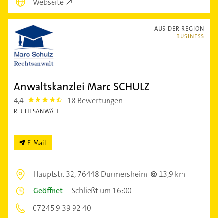
Webseite
AUS DER REGION
BUSINESS
Anwaltskanzlei Marc SCHULZ
4,4
18 Bewertungen
4.4
RECHTSANWÄLTE
E-Mail
Hauptstr. 32,
76448 Durmersheim
13,9 km
Geöffnet
–
Schließt um 16:00
07245 9 39 92 40