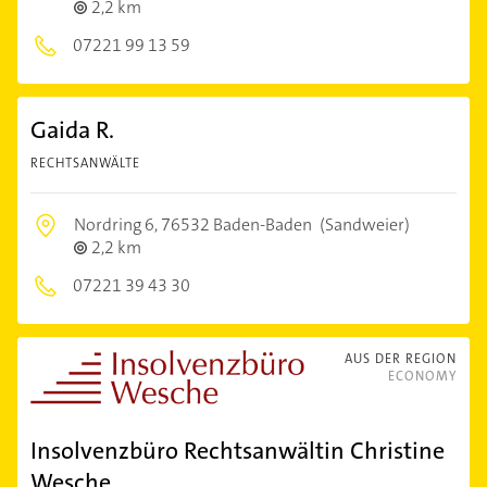
2,2 km
07221 99 13 59
Gaida R.
RECHTSANWÄLTE
Nordring 6,
76532 Baden-Baden
(Sandweier)
2,2 km
07221 39 43 30
AUS DER REGION
ECONOMY
Insolvenzbüro Rechtsanwältin Christine
Wesche