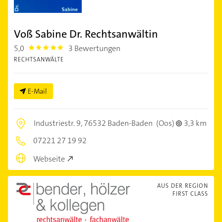
Voß Sabine Dr. Rechtsanwältin
5,0
3 Bewertungen
5.0
RECHTSANWÄLTE
E-Mail
Industriestr. 9,
76532 Baden-Baden
(Oos)
3,3 km
07221 27 19 92
Webseite
AUS DER REGION
FIRST CLASS