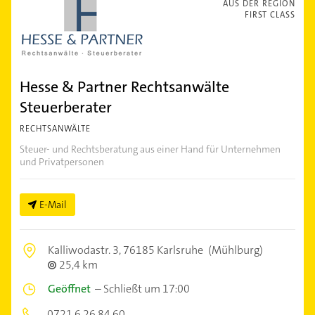
AUS DER REGION
FIRST CLASS
Hesse & Partner Rechtsanwälte
Steuerberater
RECHTSANWÄLTE
Steuer- und Rechtsberatung aus einer Hand für Unternehmen
und Privatpersonen
E-Mail
Kalliwodastr. 3,
76185 Karlsruhe
(Mühlburg)
25,4 km
Geöffnet
–
Schließt um 17:00
0721 6 26 84 60