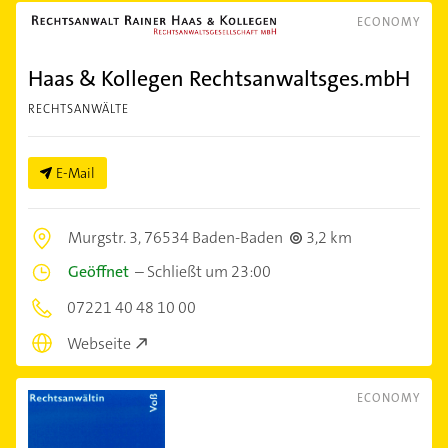
ECONOMY
Haas & Kollegen Rechtsanwaltsges.mbH
RECHTSANWÄLTE
E-Mail
Murgstr. 3,
76534 Baden-Baden
3,2 km
Geöffnet
–
Schließt um 23:00
07221 40 48 10 00
Webseite
ECONOMY