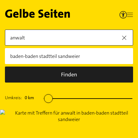
Finden
Umkreis:
0
km