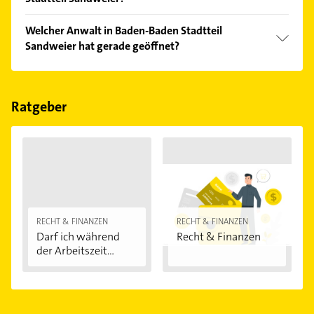
Vergleichen Sie alle Anbieter anhand echter
Welcher Anwalt in Baden-Baden Stadtteil
Kundenmeinungen und profitieren Sie von den
Sandweier hat gerade geöffnet?
Empfehlungen. Die Suchergebnisse können Sie sich
einfach nach
Bewertungen
sortiert anzeigen lassen.
Im Anbieter-Bereich finden Sie alle
Öffnungszeiten
.
Bitte beachten Sie, dass diese an Sonn- und
Feiertagen abweichen können.
Ratgeber
RECHT & FINANZEN
RECHT & FINANZEN
Darf ich während
Recht & Finanzen
der Arbeitszeit...