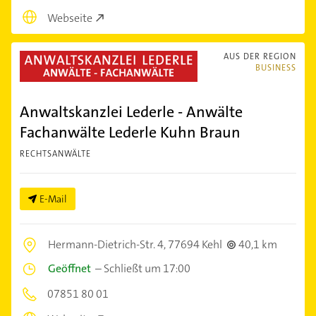
Webseite
AUS DER REGION
BUSINESS
Anwaltskanzlei Lederle - Anwälte
Fachanwälte Lederle Kuhn Braun
RECHTSANWÄLTE
E-Mail
Hermann-Dietrich-Str. 4,
77694 Kehl
40,1 km
Geöffnet
–
Schließt um 17:00
07851 80 01