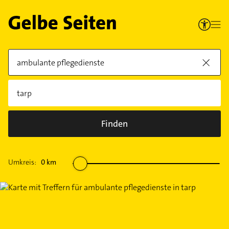
Finden
Umkreis:
0
km