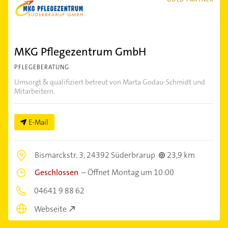
MKG Pflegezentrum GmbH
PFLEGEBERATUNG
Umsorgt & qualifiziert betreut von Marta Godau-Schmidt und
Mitarbeitern.
E-Mail
Bismarckstr. 3,
24392 Süderbrarup
23,9 km
Geschlossen
–
Öffnet Montag um 10:00
04641 9 88 62
Webseite