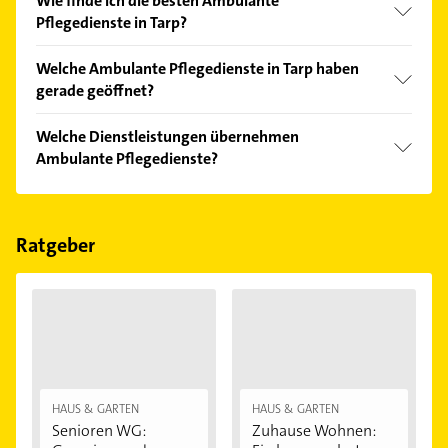
Wie finde ich die besten Ambulante
Pflegedienste in Tarp?
Vergleichen Sie alle Anbieter anhand echter
Welche Ambulante Pflegedienste in Tarp haben
Kundenmeinungen und profitieren Sie von den
gerade geöffnet?
Empfehlungen. Die Suchergebnisse können Sie sich
einfach nach
Bewertungen
sortiert anzeigen lassen.
Im Anbieter-Bereich finden Sie alle
Öffnungszeiten
.
Welche Dienstleistungen übernehmen
Bitte beachten Sie, dass diese an Sonn- und
Ambulante Pflegedienste?
Feiertagen abweichen können.
Folgende Leistungen werden angeboten:
Altenpflege und 24-Std-Bereitschaftsdienst.
Ratgeber
HAUS & GARTEN
HAUS & GARTEN
Senioren WG:
Zuhause Wohnen: