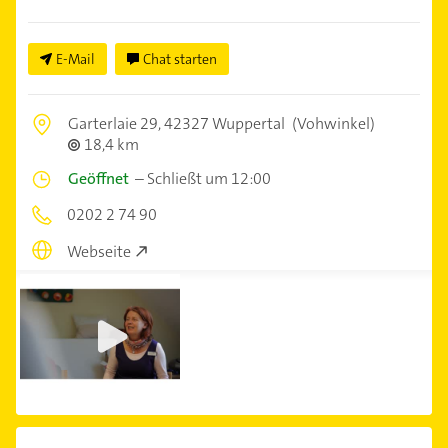
E-Mail
Chat starten
Garterlaie 29,
42327 Wuppertal
(Vohwinkel)
18,4 km
Geöffnet
–
Schließt um 12:00
0202 2 74 90
Webseite