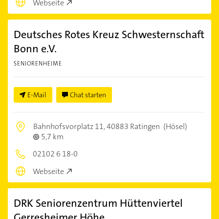
Webseite
Deutsches Rotes Kreuz Schwesternschaft
Bonn e.V.
SENIORENHEIME
E-Mail
Chat starten
Bahnhofsvorplatz 11,
40883 Ratingen
(Hösel)
5,7 km
02102 6 18-0
Webseite
DRK Seniorenzentrum Hüttenviertel
Gerresheimer Höhe