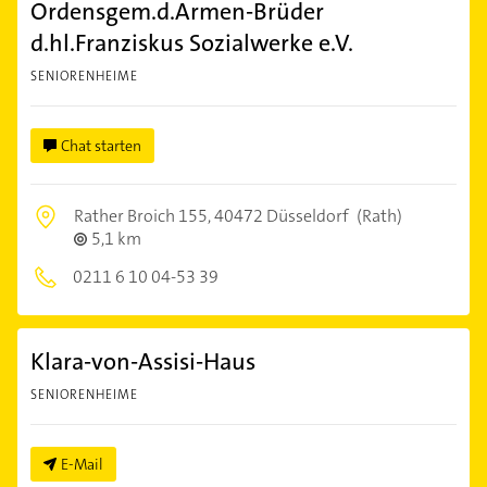
Ordensgem.d.Armen-Brüder
d.hl.Franziskus Sozialwerke e.V.
SENIORENHEIME
Chat starten
Rather Broich 155,
40472 Düsseldorf
(Rath)
5,1 km
0211 6 10 04-53 39
Klara-von-Assisi-Haus
SENIORENHEIME
E-Mail