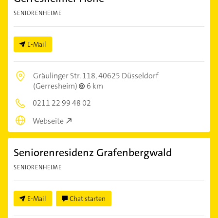
SENIORENHEIME
E-Mail
Gräulinger Str. 118,
40625 Düsseldorf
(Gerresheim)
6 km
0211 22 99 48 02
Webseite
Seniorenresidenz Grafenbergwald
SENIORENHEIME
E-Mail
Chat starten