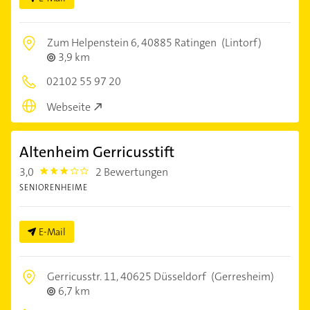
Zum Helpenstein 6,
40885 Ratingen
(Lintorf)
3,9 km
02102 55 97 20
Webseite
Altenheim Gerricusstift
3,0
2 Bewertungen
3.0
SENIORENHEIME
E-Mail
Gerricusstr. 11,
40625 Düsseldorf
(Gerresheim)
6,7 km