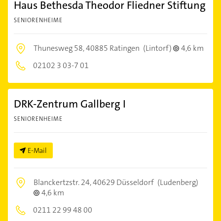
Haus Bethesda Theodor Fliedner Stiftung
SENIORENHEIME
Thunesweg 58,
40885 Ratingen
(Lintorf)
4,6 km
02102 3 03-7 01
DRK-Zentrum Gallberg I
SENIORENHEIME
E-Mail
Blanckertzstr. 24,
40629 Düsseldorf
(Ludenberg)
4,6 km
0211 22 99 48 00