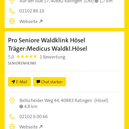
Auf der Aue 17,
40882 Ratingen
(Ost)
1,7 km
02102 86 10
Webseite
Pro Seniore Waldklink Hösel
Träger:Medicus Waldkl.Hösel
5,0
1 Bewertung
5.0
SENIORENHEIME
E-Mail
Chat starten
Bellscheider Weg 44,
40883 Ratingen
(Hösel)
4,8 km
02102 6 00 66
Webseite