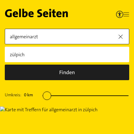
Finden
Umkreis:
0
km