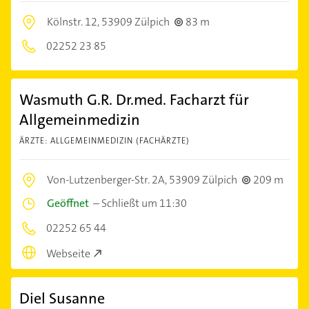
Kölnstr. 12,
53909 Zülpich
83 m
02252 23 85
Wasmuth G.R. Dr.med. Facharzt für
Allgemeinmedizin
ÄRZTE: ALLGEMEINMEDIZIN (FACHÄRZTE)
Von-Lutzenberger-Str. 2A,
53909 Zülpich
209 m
Geöffnet
–
Schließt um 11:30
02252 65 44
Webseite
Diel Susanne