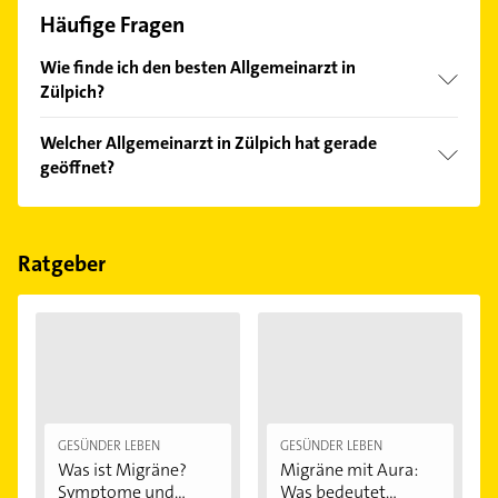
Häufige Fragen
Wie finde ich den besten Allgemeinarzt in
Zülpich?
Vergleichen Sie alle Anbieter anhand echter
Welcher Allgemeinarzt in Zülpich hat gerade
Kundenmeinungen und profitieren Sie von den
geöffnet?
Empfehlungen. Die Suchergebnisse können Sie sich
einfach nach
Bewertungen
sortiert anzeigen lassen.
Im Anbieter-Bereich finden Sie alle
Öffnungszeiten
.
Bitte beachten Sie, dass diese an Sonn- und
Feiertagen abweichen können.
Ratgeber
GESÜNDER LEBEN
GESÜNDER LEBEN
Was ist Migräne?
Migräne mit Aura:
Symptome und...
Was bedeutet...