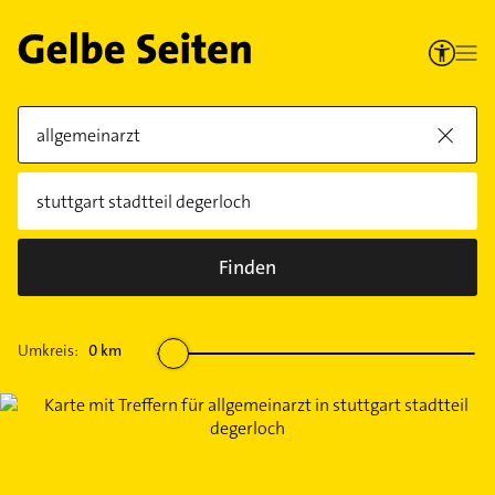
Finden
Umkreis:
0
km