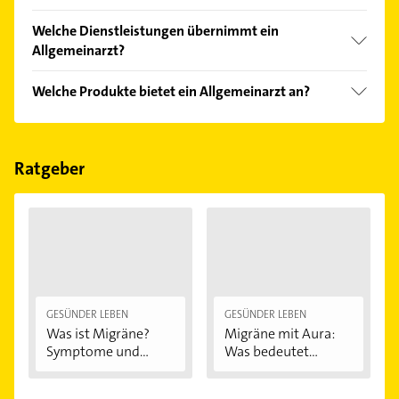
einfach nach
Bewertungen
sortiert anzeigen lassen.
Im Anbieter-Bereich finden Sie alle
Öffnungszeiten
.
Welche Dienstleistungen übernimmt ein
Bitte beachten Sie, dass diese an Sonn- und
Allgemeinarzt?
Feiertagen abweichen können.
Folgende Leistungen werden angeboten:
Welche Produkte bietet ein Allgemeinarzt an?
Blutdruckmessung, Belastungs-EKG, Diabetes, EKG
und Ernährungsberatung.
Das Angebot umfasst unter anderem Check-Up,
Ultraschall und gutachten.
Ratgeber
GESÜNDER LEBEN
GESÜNDER LEBEN
Was ist Migräne?
Migräne mit Aura:
Symptome und...
Was bedeutet...