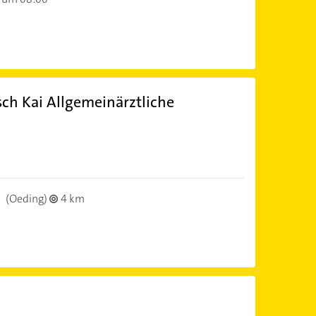
sch Kai Allgemeinärztliche
)
n
(Oeding)
4 km