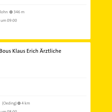
lohn
346 m
 um 09:00
 Bous Klaus Erich Ärztliche
)
n
(Oeding)
4 km
 um 08:00