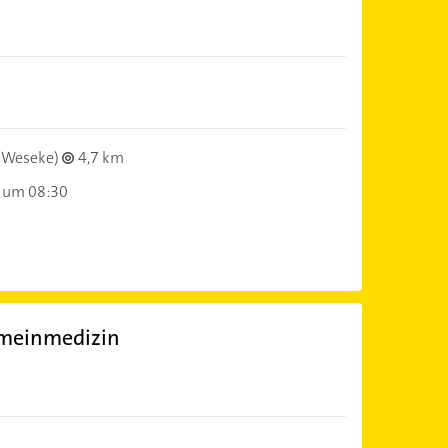
)
(Weseke)
4,7 km
 um 08:30
emeinmedizin
)