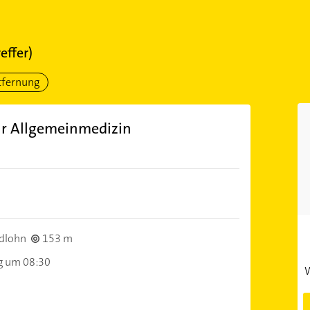
effer)
tfernung
ür Allgemeinmedizin
)
dlohn
153 m
g um 08:30
W