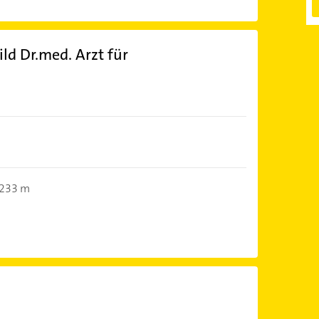
ild Dr.med. Arzt für
)
233 m
)