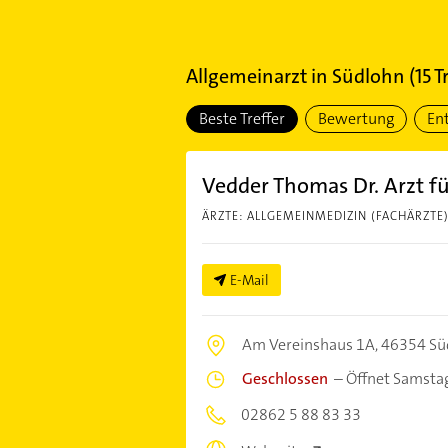
Allgemeinarzt
in
Südlohn
(
15
Tr
Beste Treffer
Bewertung
En
Vedder Thomas Dr. Arzt f
ÄRZTE: ALLGEMEINMEDIZIN (FACHÄRZTE
E-Mail
Am Vereinshaus 1A,
46354 Sü
Geschlossen
–
Öffnet Samsta
02862 5 88 83 33