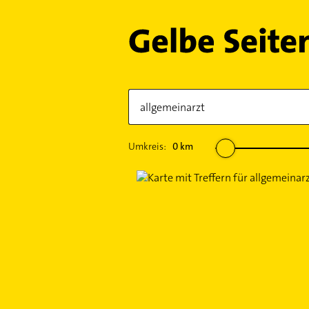
Umkreis:
0
km