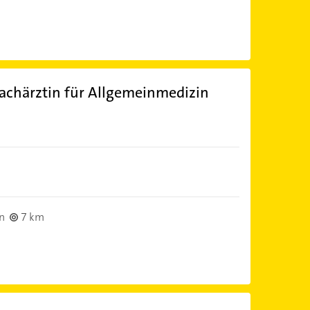
Fachärztin für Allgemeinmedizin
)
n
7 km