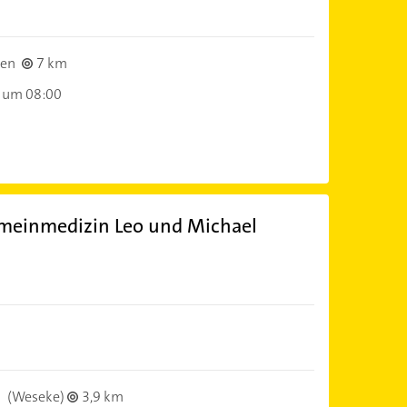
ken
7 km
 um 08:00
emeinmedizin Leo und Michael
)
n
(Weseke)
3,9 km