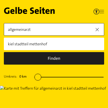
Finden
Umkreis:
0
km