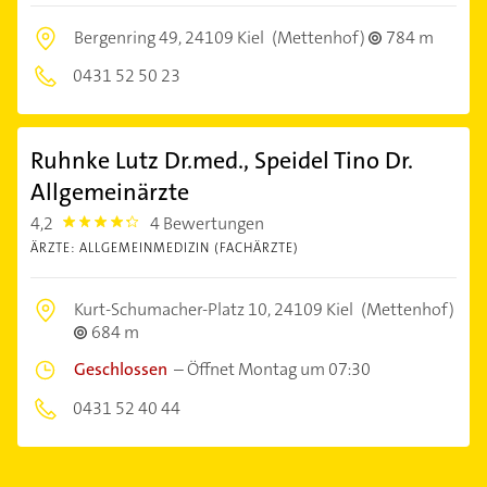
Bergenring 49,
24109 Kiel
(Mettenhof)
784 m
0431 52 50 23
Ruhnke Lutz Dr.med., Speidel Tino Dr.
Allgemeinärzte
4,2
4 Bewertungen
4.2000003
ÄRZTE: ALLGEMEINMEDIZIN (FACHÄRZTE)
Kurt-Schumacher-Platz 10,
24109 Kiel
(Mettenhof)
684 m
Geschlossen
–
Öffnet Montag um 07:30
0431 52 40 44