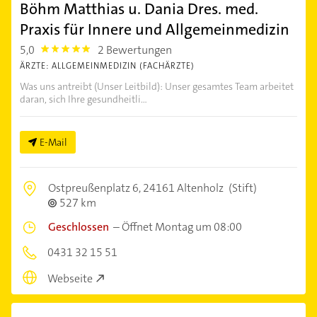
Böhm Matthias u. Dania Dres. med.
Praxis für Innere und Allgemeinmedizin
5,0
2 Bewertungen
5.0
ÄRZTE: ALLGEMEINMEDIZIN (FACHÄRZTE)
Was uns antreibt (Unser Leitbild): Unser gesamtes Team arbeitet
daran, sich Ihre gesundheitli...
E-Mail
Ostpreußenplatz 6,
24161 Altenholz
(Stift)
527 km
Geschlossen
–
Öffnet Montag um 08:00
0431 32 15 51
Webseite