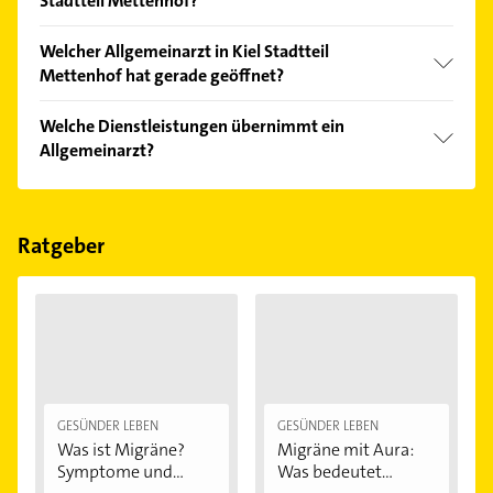
Stadtteil Mettenhof?
Vergleichen Sie alle Anbieter anhand echter
Welcher Allgemeinarzt in Kiel Stadtteil
Kundenmeinungen und profitieren Sie von den
Mettenhof hat gerade geöffnet?
Empfehlungen. Die Suchergebnisse können Sie sich
einfach nach
Bewertungen
sortiert anzeigen lassen.
Im Anbieter-Bereich finden Sie alle
Öffnungszeiten
.
Welche Dienstleistungen übernimmt ein
Bitte beachten Sie, dass diese an Sonn- und
Allgemeinarzt?
Feiertagen abweichen können.
Folgende Leistungen werden angeboten: Blutbild,
Blutdruckmessung, Bluthochdruck,
Blutzuckerbestimmung und Diagnostik.
Ratgeber
GESÜNDER LEBEN
GESÜNDER LEBEN
Was ist Migräne?
Migräne mit Aura:
Symptome und...
Was bedeutet...