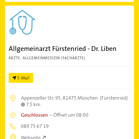
Allgemeinarzt Fürstenried - Dr. Liben
ÄRZTE: ALLGEMEINMEDIZIN (FACHÄRZTE)
E-Mail
Appenzeller Str. 95,
81475 München
(Fürstenried)
7,5 km
Geschlossen
–
Öffnet um 08:00
089 75 67 19
Webseite