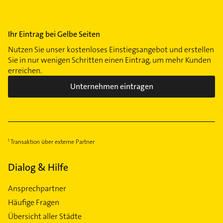
Sendling
Sendling-Westpark
Solln
Ihr Eintrag bei Gelbe Seiten
Thalkirchen
Nutzen Sie unser kostenloses Einstiegsangebot und erstellen
Trudering
Sie in nur wenigen Schritten einen Eintrag, um mehr Kunden
erreichen.
Untergiesing
Unternehmen eintragen
Transaktion über externe Partner
Dialog & Hilfe
Ansprechpartner
Häufige Fragen
Übersicht aller Städte