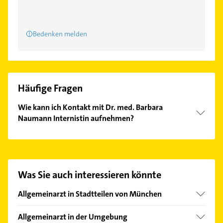
Bedenken melden
Häufige Fragen
Wie kann ich Kontakt mit Dr. med. Barbara
Naumann Internistin aufnehmen?
Es ist sehr einfach Kontakt mit Dr. med. Barbara
Naumann Internistin aufzunehmen. Einfach die
passenden Kontaktmöglichkeiten wie Adresse oder
Mail in unserem Kontaktdaten-Bereich auswählen.
Was Sie auch interessieren könnte
Hier finden Sie alle
Kontaktdaten
.
Allgemeinarzt in Stadtteilen von München
Allach
Allgemeinarzt in der Umgebung