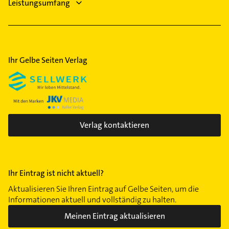
Leistungsumfang
Lehel
Lochhausen
Ludwigsvorstadt
Maxvorstadt
Ihr Gelbe Seiten Verlag
Milbertshofen
Moosach
Neuhausen
Nymphenburg
Obergiesing
Verlag kontaktieren
Obermenzing
Obersendling
Pasing
Ihr Eintrag ist nicht aktuell?
Perlach
Aktualisieren Sie Ihren Eintrag auf Gelbe Seiten, um die
Schwabing
Informationen aktuell und vollständig zu halten.
Schwabing-West
Meinen Eintrag aktualisieren
Schwanthalerhöhe