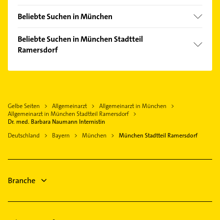
Altstadt
Unterhaching
Am Hart
Beliebte Suchen in München
Ottobrunn
Au
Heizung & Sanitär
Haar Kreis München
Beliebte Suchen in München Stadtteil
Aubing
Lüftungsanlagen
Ramersdorf
Pullach im Isartal
Berg am Laim
Heizungsbauer
Oberhaching
Zahnarzt
Bogenhausen
Heizungsfirmen
Aschheim
Schreiner
Fürstenried
Phoniatrie
Grünwald Kreis München
Bauunternehmen
Feldmoching
Logopädie
Gelbe Seiten
Allgemeinarzt
Allgemeinarzt in München
Vaterstetten
Rohrreinigung
Forstenried
Allgemeinarzt in München Stadtteil Ramersdorf
Gartenbau & Landschaftsbau
Kirchheim bei München
Klempner
Dr. med. Barbara Naumann Internistin
Freimann
Dachdecker
Höhenkirchen-Siegertsbrunn
Gasinstallateur
Deutschland
Bayern
München
München Stadtteil Ramersdorf
Hadern
Kammerjäger
Sanitärinstallation
Haidhausen
Immobilien
Phoniatrie
Harlaching
Logopädie
Branche
Hasenbergl
Elektroinstallation
Isarvorstadt
Laim