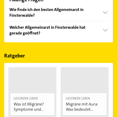
Wie finde ich den besten Allgemeinarzt in
Finsterwalde?
Vergleichen Sie alle Anbieter anhand echter
Welcher Allgemeinarzt in Finsterwalde hat
Kundenmeinungen und profitieren Sie von den
gerade geöffnet?
Empfehlungen. Die Suchergebnisse können Sie sich
einfach nach
Bewertungen
sortiert anzeigen lassen.
Im Anbieter-Bereich finden Sie alle
Öffnungszeiten
.
Bitte beachten Sie, dass diese an Sonn- und
Feiertagen abweichen können.
Ratgeber
GESÜNDER LEBEN
GESÜNDER LEBEN
Was ist Migräne?
Migräne mit Aura:
Symptome und...
Was bedeutet...