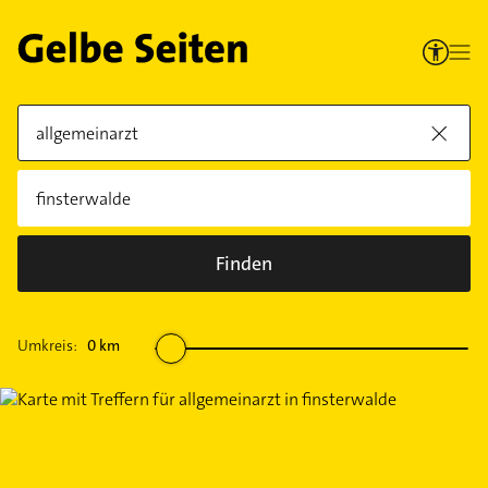
Finden
Umkreis:
0
km