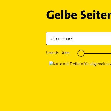
Umkreis:
0
km