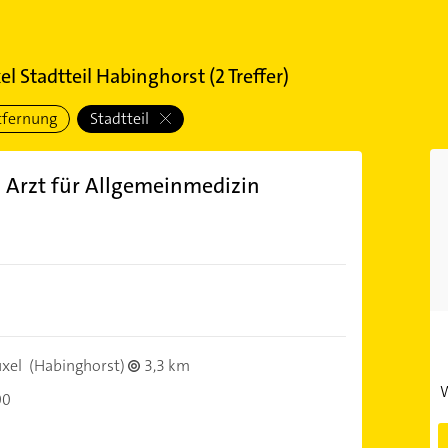
l Stadtteil Habinghorst
(
2
Treffer)
tfernung
Stadtteil
. Arzt für Allgemeinmedizin
)
xel
(Habinghorst)
3,3 km
W
00