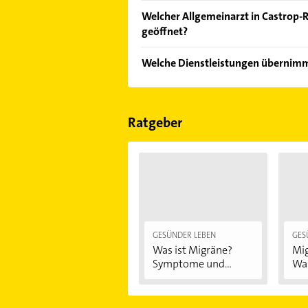
Vergleichen Sie alle Anbieter anha
Welcher Allgemeinarzt in Castrop-R
von den Empfehlungen. Die Sucherg
geöffnet?
Bewertungen
sortiert anzeigen lass
Im Anbieter-Bereich finden Sie alle
Welche Dienstleistungen übernimm
Sonn- und Feiertagen abweichen k
Folgende Leistungen werden angebo
Ratgeber
GESÜNDER LEBEN
GES
Was ist Migräne?
Mig
Symptome und...
Was