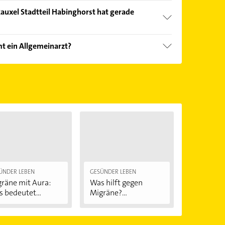
nd echter Kundenmeinungen und profitieren Sie
auxel Stadtteil Habinghorst hat gerade
ebnisse können Sie sich einfach nach
en.
Öffnungszeiten
. Bitte beachten Sie, dass diese an
t ein Allgemeinarzt?
önnen.
ten: Medizinische Beratung.
ÜNDER LEBEN
GESÜNDER LEBEN
räne mit Aura:
Was hilft gegen
 bedeutet...
Migräne?
Behandlung...