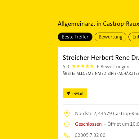
Allgemeinarzt
in
Castrop-Rauxe
Beste Treffer
Bewertung
En
Streicher Herbert Rene Dr
5,0
6 Bewertungen
5.0
ÄRZTE: ALLGEMEINMEDIZIN (FACHÄRZTE
E-Mail
Nordstr. 2,
44579 Castrop-Rau
Geschlossen
–
Öffnet um 10:
02305 7 32 00