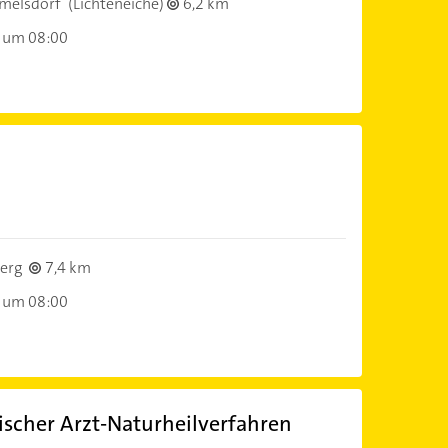
melsdorf
(Lichteneiche)
6,2 km
 um 08:00
)
erg
7,4 km
 um 08:00
ischer Arzt-Naturheilverfahren