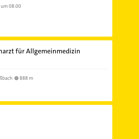
 um 08:00
harzt für Allgemeinmedizin
)
üßbach
888 m
)