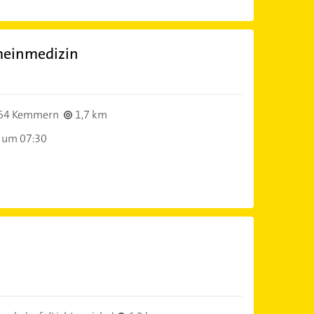
emeinmedizin
)
64 Kemmern
1,7 km
 um 07:30
)