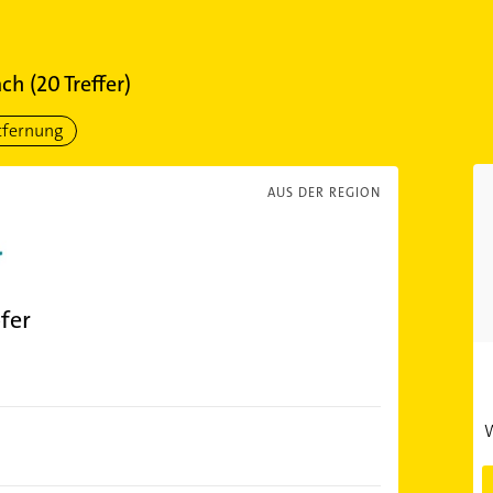
ach
(
20
Treffer)
tfernung
AUS DER REGION
fer
)
W