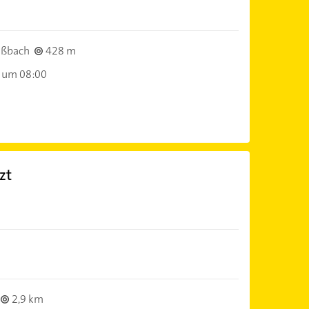
üßbach
428 m
 um 08:00
zt
)
2,9 km