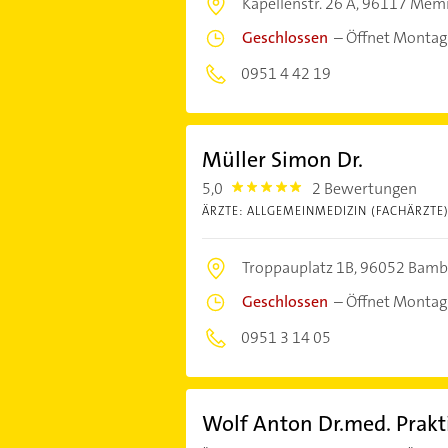
Kapellenstr. 26 A,
96117 Mem
Geschlossen
–
Öffnet Montag
0951 4 42 19
Müller Simon Dr.
5,0
2 Bewertungen
5.0
ÄRZTE: ALLGEMEINMEDIZIN (FACHÄRZTE
Troppauplatz 1B,
96052 Bamb
Geschlossen
–
Öffnet Montag
0951 3 14 05
Wolf Anton Dr.med. Prakt