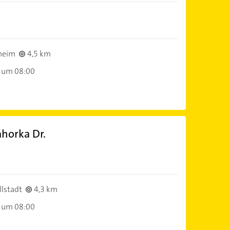
heim
4,5 km
 um 08:00
ahorka Dr.
)
lstadt
4,3 km
 um 08:00