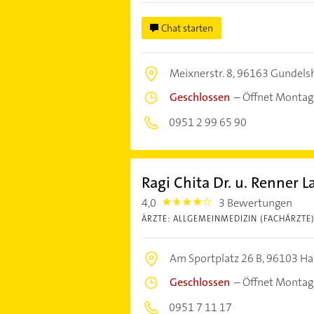
Chat starten
Meixnerstr. 8,
96163 Gundels
Geschlossen
–
Öffnet Montag
0951 2 99 65 90
Ragi Chita Dr. u. Renner L
4,0
3 Bewertungen
4.0
ÄRZTE: ALLGEMEINMEDIZIN (FACHÄRZTE
Am Sportplatz 26 B,
96103 Hal
Geschlossen
–
Öffnet Montag
0951 7 11 17