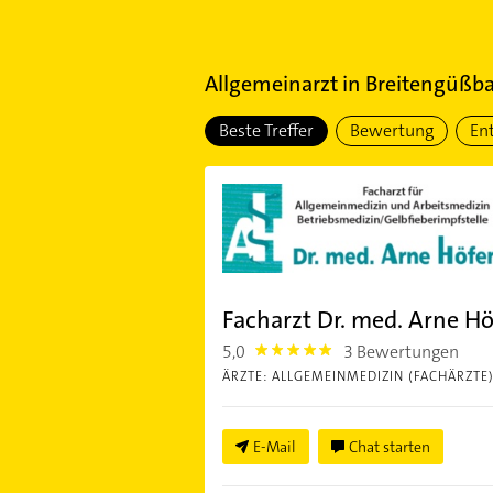
Allgemeinarzt
in
Breitengüßb
Beste Treffer
Bewertung
En
Facharzt Dr. med. Arne Hö
5,0
3 Bewertungen
5.0
ÄRZTE: ALLGEMEINMEDIZIN (FACHÄRZTE
E-Mail
Chat starten