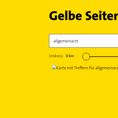
Umkreis:
0
km