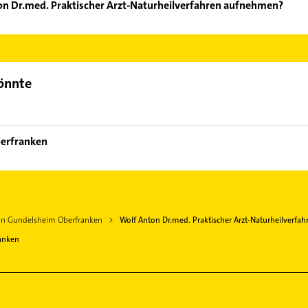
on Dr.med. Praktischer Arzt-Naturheilverfahren aufnehmen?
lf Anton Dr.med. Praktischer Arzt-Naturheilverfahren aufzunehme
der Mail in unserem Kontaktdaten-Bereich auswählen. Hier finden
könnte
berfranken
 in Gundelsheim Oberfranken
Wolf Anton Dr.med. Praktischer Arzt-Naturheilverfah
anken