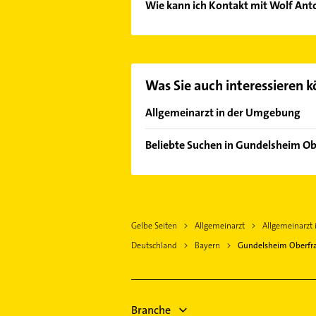
Wie kann ich Kontakt mit Wolf Ant
Es ist sehr einfach Kontakt mit Wo
Kontaktmöglichkeiten wie Adresse o
Was Sie auch interessieren 
Allgemeinarzt in der Umgebung
Hallstadt
Beliebte Suchen in Gundelsheim O
Breitengüßbach
Physikalische Therapie
Bamberg
Physiotherapie
Litzendorf
Krankengymnastik
Rattelsdorf
Gelbe Seiten
Allgemeinarzt
Allgemeinarzt
Steuerberater
Scheßlitz
Deutschland
Bayern
Gundelsheim Oberfr
Dachdecker
Stegaurach
Viereth-Trunstadt
Strullendorf
Branche
Hirschaid