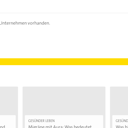
s Unternehmen vorhanden.
GESÜNDER LEBEN
GESÜND
d...
Migräne mit Aura: Was bedeutet...
Was hi