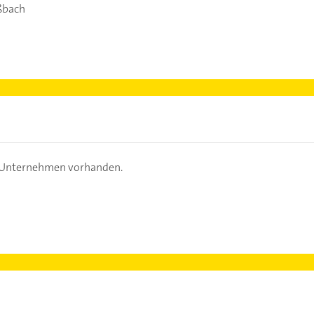
ßbach
s Unternehmen vorhanden.