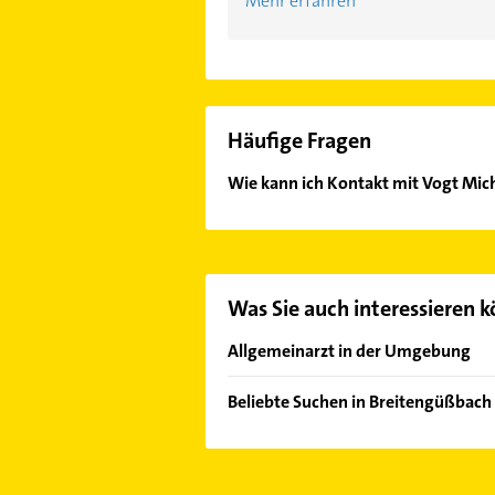
Mehr erfahren
Häufige Fragen
Wie kann ich Kontakt mit Vogt Mic
Es ist sehr einfach Kontakt mit Vo
Kontaktmöglichkeiten wie Adresse o
Was Sie auch interessieren 
Allgemeinarzt in der Umgebung
Hallstadt
Beliebte Suchen in Breitengüßbach
Gundelsheim Oberfranken
Schreiner
Rattelsdorf
Elektroinstallation
Bamberg