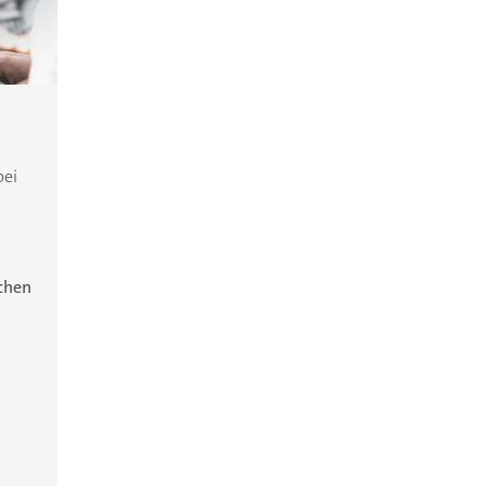
bei
ichen