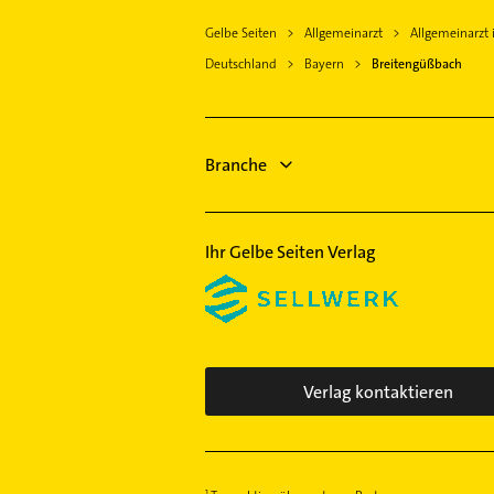
Elektriker
Viereth-Trunstadt
Gelbe Seiten
Allgemeinarzt
Allgemeinarzt
Elektro Reparatur
Litzendorf
Deutschland
Bayern
Breitengüßbach
Bauunternehmen
Scheßlitz
Physikalische Therapie
Stegaurach
Physiotherapie
Strullendorf
Krankengymnastik
Branche
Eltmann
Ihr Gelbe Seiten Verlag
Verlag kontaktieren