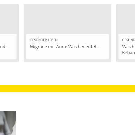
GESÜNDER LEBEN
GESÜND
d...
Migräne mit Aura: Was bedeutet...
Was hi
Behand