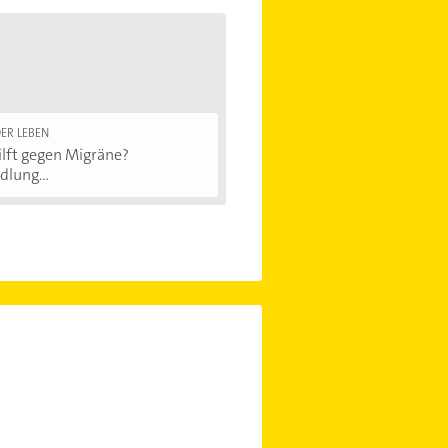
ER LEBEN
lft gegen Migräne?
lung...