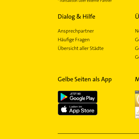
Transaktion über externe Partner
Dialog & Hilfe
Ü
Ansprechpartner
N
Häufige Fragen
G
Übersicht aller Städte
G
Ge
Gelbe Seiten als App
M