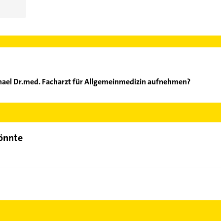
hael Dr.med. Facharzt für Allgemeinmedizin aufnehmen?
gt Michael Dr.med. Facharzt für Allgemeinmedizin aufzunehmen. E
der Mail in unserem Kontaktdaten-Bereich auswählen. Hier finden
könnte