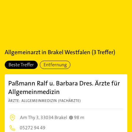
Allgemeinarzt
in
Brakel Westfalen
(
3
Treffer)
Beste Treffer
Entfernung
Paßmann Ralf u. Barbara Dres. Ärzte für
Allgemeinmedizin
ÄRZTE: ALLGEMEINMEDIZIN (FACHÄRZTE)
Am Thy 3,
33034 Brakel
98 m
05272 94 49