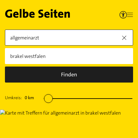
Finden
Umkreis:
0
km