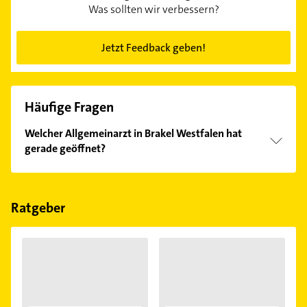
Was sollten wir verbessern?
Jetzt Feedback geben!
Häufige Fragen
Welcher Allgemeinarzt in Brakel Westfalen hat
gerade geöffnet?
Im Anbieter-Bereich finden Sie alle
Öffnungszeiten
.
Bitte beachten Sie, dass diese an Sonn- und
Feiertagen abweichen können.
Ratgeber