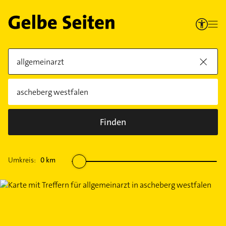
Finden
Umkreis:
0
km