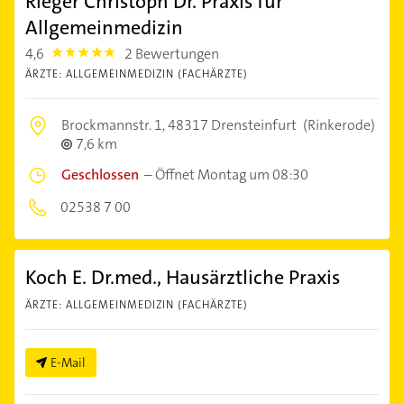
Rieger Christoph Dr. Praxis für
Allgemeinmedizin
4,6
2 Bewertungen
4.6
ÄRZTE: ALLGEMEINMEDIZIN (FACHÄRZTE)
Brockmannstr. 1,
48317 Drensteinfurt
(Rinkerode)
7,6 km
Geschlossen
–
Öffnet Montag um 08:30
02538 7 00
Koch E. Dr.med., Hausärztliche Praxis
ÄRZTE: ALLGEMEINMEDIZIN (FACHÄRZTE)
E-Mail