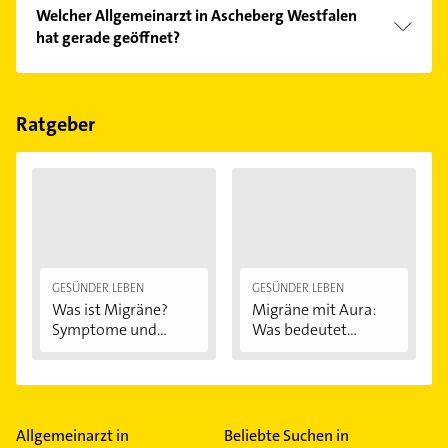
Vergleichen Sie alle Anbieter anhand echter
Welcher Allgemeinarzt in Ascheberg Westfalen
Kundenmeinungen und profitieren Sie von den
hat gerade geöffnet?
Empfehlungen. Die Suchergebnisse können Sie sich
einfach nach
Bewertungen
sortiert anzeigen lassen.
Im Anbieter-Bereich finden Sie alle
Öffnungszeiten
.
Bitte beachten Sie, dass diese an Sonn- und
Feiertagen abweichen können.
Ratgeber
GESÜNDER LEBEN
GESÜNDER LEBEN
Was ist Migräne?
Migräne mit Aura:
Symptome und...
Was bedeutet...
Allgemeinarzt in
Beliebte Suchen in