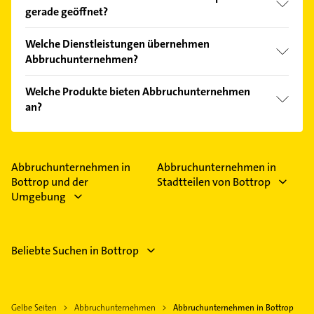
Kundenmeinungen und profitieren Sie von den
gerade geöffnet?
Empfehlungen. Die Suchergebnisse können Sie sich
einfach nach
Bewertungen
sortiert anzeigen lassen.
Im Anbieter-Bereich finden Sie alle
Öffnungszeiten
.
Welche Dienstleistungen übernehmen
Bitte beachten Sie, dass diese an Sonn- und
Abbruchunternehmen?
Feiertagen abweichen können.
Folgende Leistungen werden angeboten: Abbruch,
Welche Produkte bieten Abbruchunternehmen
Bauunternehmen, Betonarbeiten, Pflasterarbeiten
an?
und Bauschutt.
Das Angebot umfasst unter anderem Altmetalle
und Ausschachtungen.
Abbruchunternehmen in
Abbruchunternehmen in
Bottrop und der
Stadtteilen von Bottrop
Umgebung
Beliebte Suchen in Bottrop
Gelbe Seiten
Abbruchunternehmen
Abbruchunternehmen in Bottrop