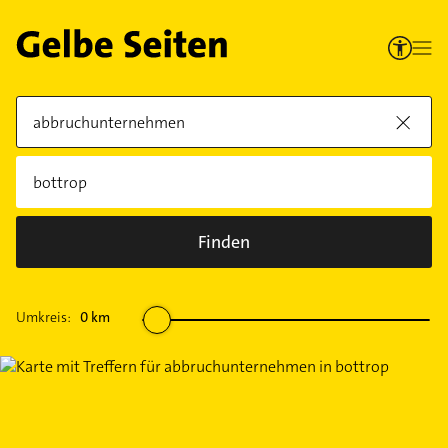
Finden
Umkreis:
0
km