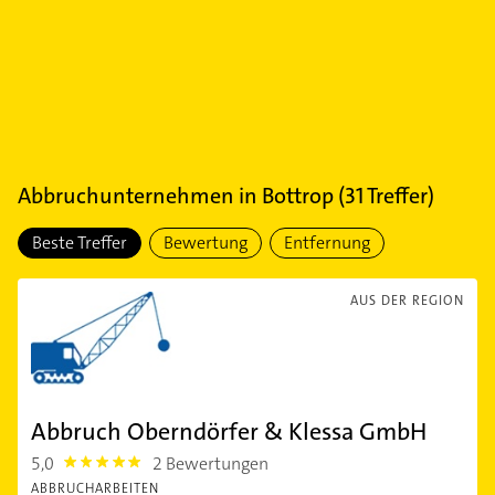
Abbruchunternehmen
in
Bottrop
(
31
Treffer)
Beste Treffer
Bewertung
Entfernung
AUS DER REGION
Abbruch Oberndörfer & Klessa GmbH
5,0
2 Bewertungen
5.0
ABBRUCHARBEITEN