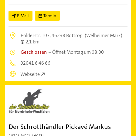
E-Mail
Termin
Polderstr. 107,
46238 Bottrop
(Welheimer Mark)
2,1 km
Geschlossen
–
Öffnet Montag um 08:00
02041 6 46 66
Webseite
Der Schrotthändler Pickavé Markus
ENTRÜMPELUNGEN