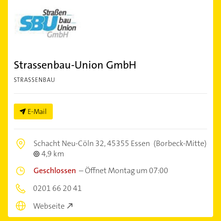
Strassenbau-Union GmbH
STRASSENBAU
E-Mail
Schacht Neu-Cöln 32,
45355 Essen
(Borbeck-Mitte)
4,9 km
Geschlossen
–
Öffnet Montag um 07:00
0201 66 20 41
Webseite