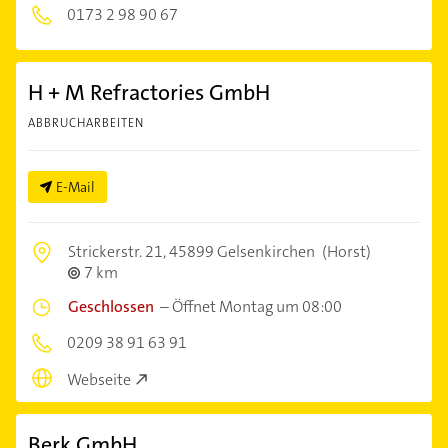
0173 2 98 90 67
H + M Refractories GmbH
ABBRUCHARBEITEN
E-Mail
Strickerstr. 21,
45899 Gelsenkirchen
(Horst)
7 km
Geschlossen
–
Öffnet Montag um 08:00
0209 38 91 63 91
Webseite
Berk GmbH