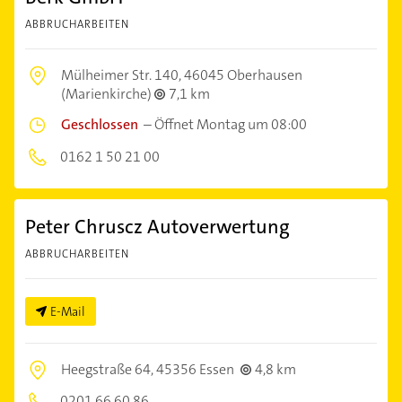
ABBRUCHARBEITEN
Mülheimer Str. 140,
46045 Oberhausen
(Marienkirche)
7,1 km
Geschlossen
–
Öffnet Montag um 08:00
0162 1 50 21 00
Peter Chruscz Autoverwertung
ABBRUCHARBEITEN
E-Mail
Heegstraße 64,
45356 Essen
4,8 km
0201 66 60 86