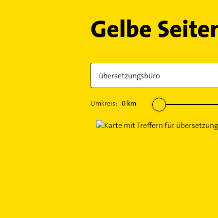
Umkreis:
0
km