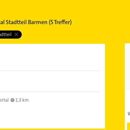
l Stadtteil Barmen
(
5
Treffer)
adtteil
rtal
1,3 km
W