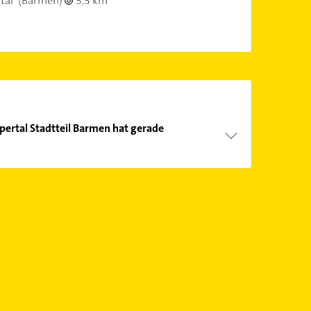
tal
(Barmen)
3,3 km
ertal Stadtteil Barmen hat gerade
Öffnungszeiten
. Bitte beachten Sie, dass diese an
önnen.