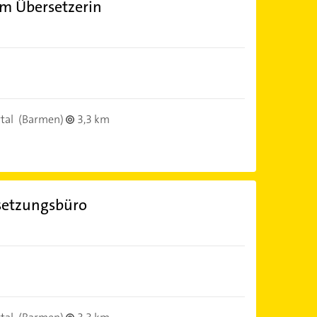
om Übersetzerin
tal
(Barmen)
3,3 km
setzungsbüro