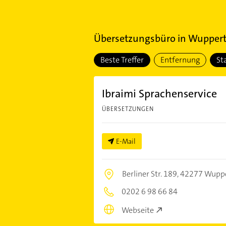
Übersetzungsbüro
in
Wupperta
Beste Treffer
Entfernung
St
Ibraimi Sprachenservice
ÜBERSETZUNGEN
E-Mail
Berliner Str. 189,
42277 Wuppe
0202 6 98 66 84
Webseite