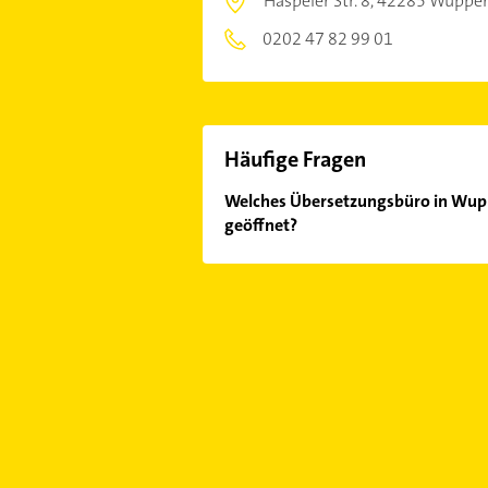
Haspeler Str. 8,
42285 Wupper
0202 47 82 99 01
Häufige Fragen
Welches Übersetzungsbüro in Wupp
geöffnet?
Im Anbieter-Bereich finden Sie alle
Sonn- und Feiertagen abweichen k